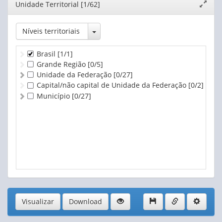
Editor
Unidade Territorial [1/62]
Expand
janela
Toggle Dropdown
Níveis territoriais
Brasil
[1/1]
Grande Região
[0/5]
Unidade da Federação
[0/27]
Capital/não capital de Unidade da Federação
[0/2]
Município
[0/27]
Visualizar
Download