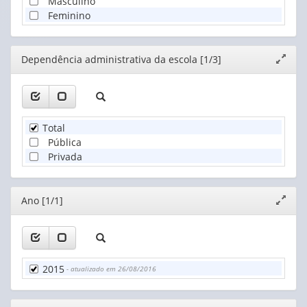
Masculino
Feminino
Editor
Dependência administrativa da escola [1/3]
Expand
janela
Total
Pública
Privada
Editor
Ano [1/1]
Expand
janela
2015
- atualizado em 26/08/2016