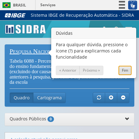
Serviços
BRASIL
Sistema IBGE de Recuperação Automática - SIDRA
Simplifique!
Participe
Togg
Dúvidas
Acesso à informação
navi
Legislação
Para qualquer dúvida, pressione o
ícone (?) para explicarmos cada
Pesquisa Nacional de Saúde do Escolar
Canais
funcionalidade
Tabela 6088 - Percentual de escolares frequentando o 9º ano
do ensino fundamental que tiveram dor nos dentes
« Anterior
Próximo »
Fim
(excluindo dor causada por uso de aparelho) nos 6 meses
anteriores à pesquisa, por sexo e dependência administrativa
da escola
Quadro
Cartograma
Quadros Públicos
0