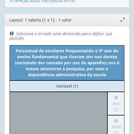
A seleção atual não possui erros.
Editor
Layout: 1 tabela [1 x 1] - 1 valor
Expand
de
janela
layout
Selecione e arraste uma dimensão para definir sua
posição
Percentual de escolares frequentando o 9º ano do
ensino fundamental que tiveram dor nos dentes
(excluindo dor causada por uso de aparelho) nos 6
meses anteriores à pesquisa, por sexo e
dependência administrativa da escola
No
Variável (1)
cabeçalho:
Irá
Variável
para
Ano
(1)
o
(1)
cabeçalh
Irá
(possui
para
Sexo
apenas
o
(1)
1