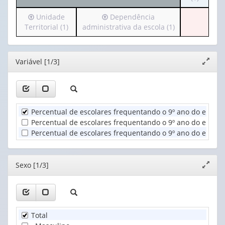
cabeçalh
valor):
Irá
Irá
Unidade
Dependência
(possui
para
para
Territorial (1)
administrativa da escola (1)
apenas
Ano
o
o
1
(1)
cabeçalho
cabeçalho
valor):
(possui
(possui
Editor
Variável [1/3]
Expand
apenas
apenas
Sexo
janela
1
1
(1)
valor):
valor):
Unidade
Dependência
Percentual de escolares frequentando o 9º ano do ensino
Territorial
administrativa
Percentual de escolares frequentando o 9º ano do ensino
(1)
da
Percentual de escolares frequentando o 9º ano do ensino
escola
(1)
Editor
Sexo [1/3]
Expand
janela
Total