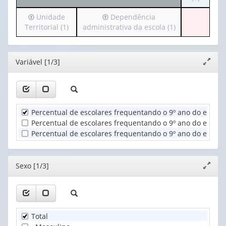
cabeçalh
valor):
Irá
Irá
Unidade
Dependência
(possui
para
para
Territorial (1)
administrativa da escola (1)
apenas
Ano
o
o
1
(1)
cabeçalho
cabeçalho
valor):
(possui
(possui
Editor
Variável [1/3]
Expand
apenas
apenas
Sexo
janela
1
1
(1)
valor):
valor):
Unidade
Dependência
Percentual de escolares frequentando o 9º ano do ensin
Territorial
administrativa
Percentual de escolares frequentando o 9º ano do ensino
(1)
da
Percentual de escolares frequentando o 9º ano do ensino
escola
(1)
Editor
Sexo [1/3]
Expand
janela
Total