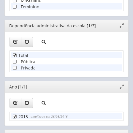
Masculino
Feminino
Editor
Dependência administrativa da escola [1/3]
Expand
janela
Total
Pública
Privada
Editor
Ano [1/1]
Expand
janela
2015
- atualizado em 26/08/2016