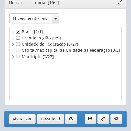
Editor
Unidade Territorial [1/62]
Expand
janela
Toggle Dropdown
Níveis territoriais
Brasil
[1/1]
Grande Região
[0/5]
Unidade da Federação
[0/27]
Capital/não capital de Unidade da Federação
[0/2]
Município
[0/27]
Visualizar
Download