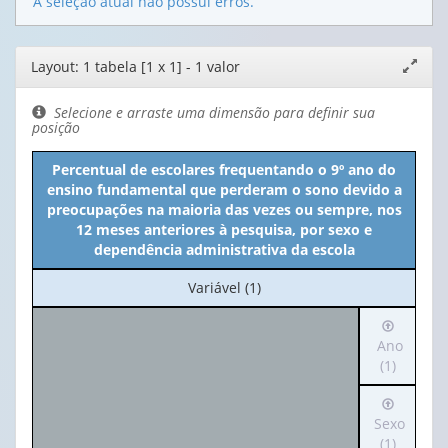
A seleção atual não possui erros.
Editor
Layout: 1 tabela [1 x 1] - 1 valor
Expand
de
janela
layout
Selecione e arraste uma dimensão para definir sua
posição
Percentual de escolares frequentando o 9º ano do
ensino fundamental que perderam o sono devido a
preocupações na maioria das vezes ou sempre, nos
12 meses anteriores à pesquisa, por sexo e
dependência administrativa da escola
No
Variável (1)
cabeçalho:
Irá
Variável
para
Ano
(1)
o
(1)
cabeçalh
Irá
(possui
para
Sexo
apenas
o
(1)
1