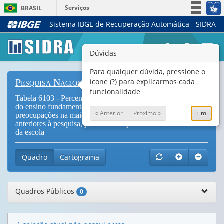
Serviços
BRASIL
Sistema IBGE de Recuperação Automática - SIDRA
Simplifique!
Participe
Togg
Dúvidas
Acesso à informação
navi
Legislação
Para qualquer dúvida, pressione o
ícone (?) para explicarmos cada
Pesquisa Nacional de Saúde do Escolar
Canais
funcionalidade
Tabela 6103 - Percentual de escolares frequentando o 9º ano
do ensino fundamental que perderam o sono devido a
« Anterior
Próximo »
Fim
preocupações na maioria das vezes ou sempre, nos 12 meses
anteriores à pesquisa, por sexo e dependência administrativa
da escola
Quadro
Cartograma
Quadros Públicos
0