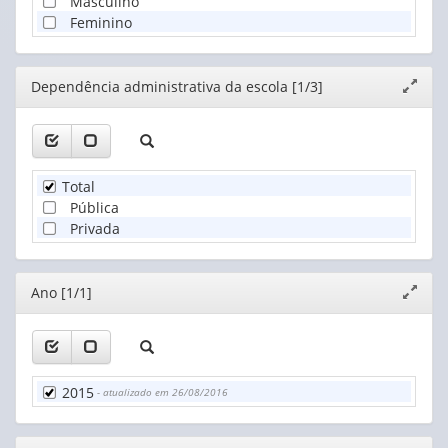
Masculino
Feminino
Editor
Dependência administrativa da escola [1/3]
Expand
janela
Total
Pública
Privada
Editor
Ano [1/1]
Expand
janela
2015
- atualizado em 26/08/2016