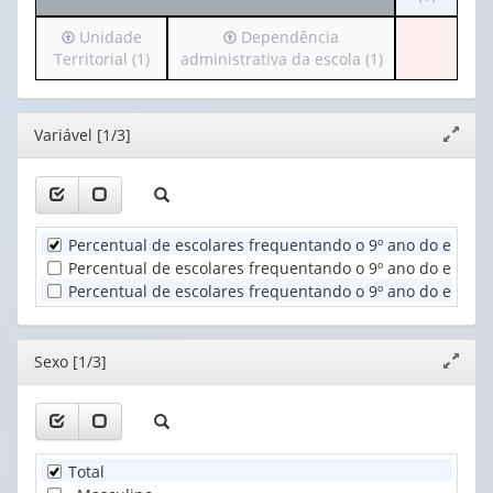
cabeçalh
valor):
Irá
Irá
Unidade
Dependência
(possui
para
para
Territorial (1)
administrativa da escola (1)
apenas
Ano
o
o
1
(1)
cabeçalho
cabeçalho
valor):
(possui
(possui
Editor
Variável [1/3]
Expand
apenas
apenas
Sexo
janela
1
1
(1)
valor):
valor):
Unidade
Dependência
Percentual de escolares frequentando o 9º ano do ensino
Territorial
administrativa
Percentual de escolares frequentando o 9º ano do ensino
(1)
da
Percentual de escolares frequentando o 9º ano do ensino
escola
(1)
Editor
Sexo [1/3]
Expand
janela
Total