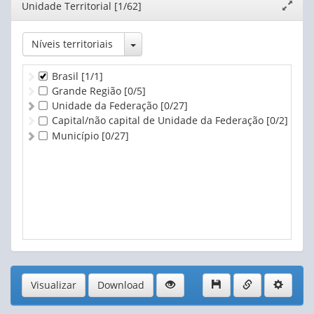
Editor
Unidade Territorial [1/62]
Expand
janela
Toggle Dropdown
Níveis territoriais
Brasil
[1/1]
Grande Região
[0/5]
Unidade da Federação
[0/27]
Capital/não capital de Unidade da Federação
[0/2]
Município
[0/27]
Visualizar
Download