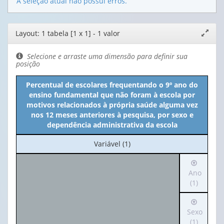
A seleção atual não possui erros.
Editor
Layout: 1 tabela [1 x 1] - 1 valor
Expand
de
janela
layout
Selecione e arraste uma dimensão para definir sua
posição
Percentual de escolares frequentando o 9º ano do
ensino fundamental que não foram à escola por
motivos relacionados à própria saúde alguma vez
nos 12 meses anteriores à pesquisa, por sexo e
dependência administrativa da escola
No
Variável (1)
cabeçalho:
Irá
Variável
para
Ano
(1)
o
(1)
cabeçalh
Irá
(possui
para
Sexo
apenas
o
(1)
1