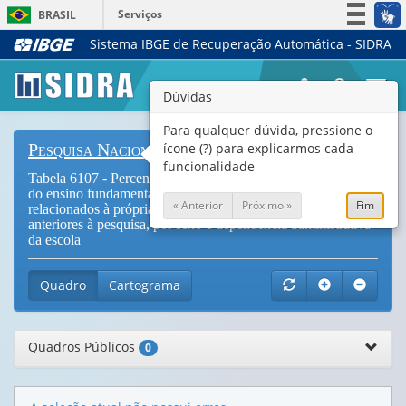
Serviços
BRASIL
Sistema IBGE de Recuperação Automática - SIDRA
Simplifique!
Participe
Togg
Dúvidas
Acesso à informação
navi
Legislação
Para qualquer dúvida, pressione o
ícone (?) para explicarmos cada
Pesquisa Nacional de Saúde do Escolar
Canais
funcionalidade
Tabela 6107 - Percentual de escolares frequentando o 9º ano
do ensino fundamental que não foram à escola por motivos
« Anterior
Próximo »
Fim
relacionados à própria saúde alguma vez nos 12 meses
anteriores à pesquisa, por sexo e dependência administrativa
da escola
Quadro
Cartograma
Quadros Públicos
0