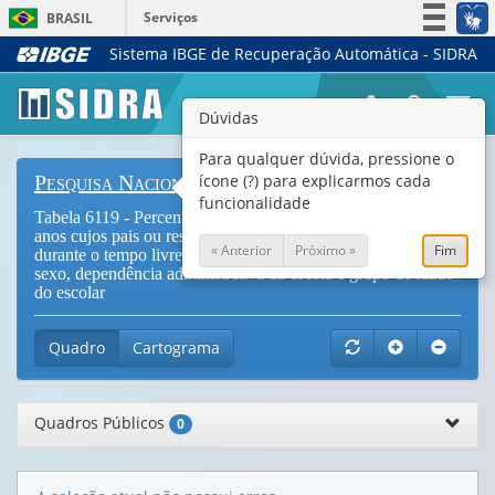
Serviços
BRASIL
Sistema IBGE de Recuperação Automática - SIDRA
Simplifique!
Participe
Togg
Dúvidas
Acesso à informação
navi
Legislação
Para qualquer dúvida, pressione o
ícone (?) para explicarmos cada
Pesquisa Nacional de Saúde do Escolar
Canais
funcionalidade
Tabela 6119 - Percentual de escolares com idade de 13 a 17
anos cujos pais ou responsáveis sabiam o que eles faziam
« Anterior
Próximo »
Fim
durante o tempo livre nos 30 dias anteriores à pesquisa, por
sexo, dependência administrativa da escola e grupo de idade
do escolar
Quadro
Cartograma
Quadros Públicos
0