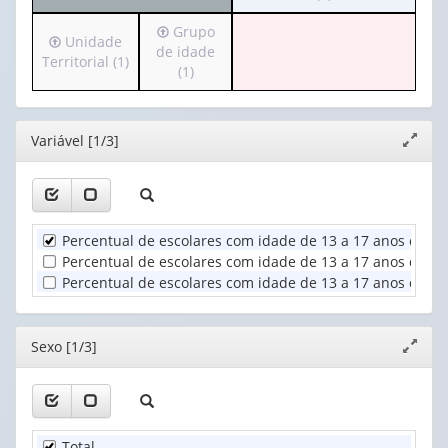
cabeçalho
apenas
valor):
Irá
Grupo
(possui
1
Irá
Unidade
para
de idade
apenas
valor):
Ano
para
Territorial (1)
o
(1)
1
(1)
o
cabeçalho
valor):
Sexo
cabeçalho
(possui
(1)
(possui
apenas
Dependência
Editor
Variável [1/3]
apenas
Expand
1
administrativa
1
janela
valor):
da
valor):
escola
Grupo
(1)
Unidade
de
Percentual de escolares com idade de 13 a 17 anos cujos 
Territorial
idade
(1)
Percentual de escolares com idade de 13 a 17 anos cujos 
(1)
Percentual de escolares com idade de 13 a 17 anos cujos 
Editor
Sexo [1/3]
Expand
janela
Total