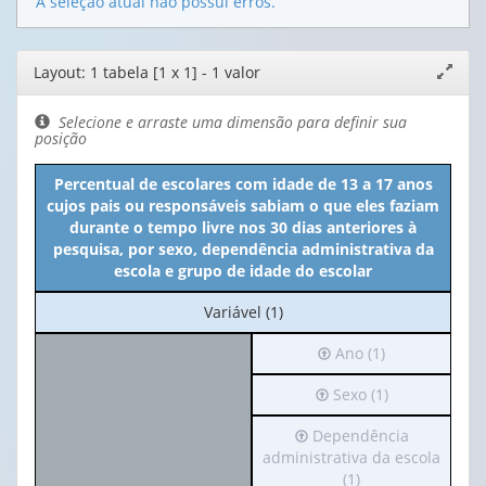
A seleção atual não possui erros.
Editor
Layout: 1 tabela [1 x 1] - 1 valor
Expand
de
janela
layout
Selecione e arraste uma dimensão para definir sua
posição
Percentual de escolares com idade de 13 a 17 anos
cujos pais ou responsáveis sabiam o que eles faziam
durante o tempo livre nos 30 dias anteriores à
pesquisa, por sexo, dependência administrativa da
escola e grupo de idade do escolar
No
Variável (1)
cabeçalho:
Irá
Ano (1)
Variável
para
(1)
Irá
Sexo (1)
o
para
cabeçalho
Irá
Dependência
o
(possui
para
administrativa da escola
cabeçalho
apenas
o
(1)
(possui
1