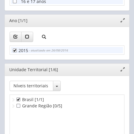
16 e 17 anos
Editor
Ano [1/1]
Expand
janela
2015
- atualizado em 26/08/2016
Editor
Unidade Territorial [1/6]
Expand
janela
Toggle Dropdown
Níveis territoriais
Brasil
[1/1]
Grande Região
[0/5]