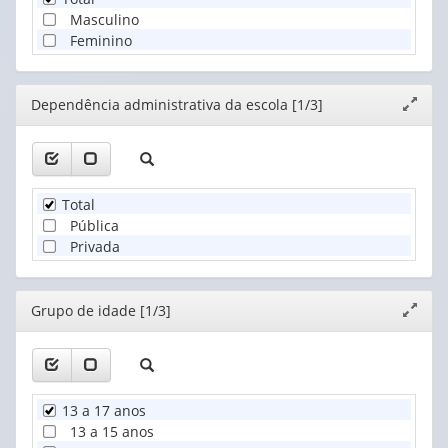
Masculino
Feminino
Editor
Dependência administrativa da escola [1/3]
Expand
janela
Total
Pública
Privada
Editor
Grupo de idade [1/3]
Expand
janela
13 a 17 anos
13 a 15 anos