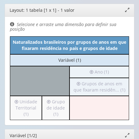
Editor
Layout: 1 tabela [1 x 1] - 1 valor
Expand
de
janela
layout
Selecione e arraste uma dimensão para definir sua
posição
Naturalizados brasileiros por grupos de anos em que
fixaram residência no país e grupos de idade
No
Variável (1)
cabeçalho:
Irá
Ano (1)
Variável
para
(1)
Irá
Grupos de anos em
o
para
que fixaram residên... (1)
cabeçalho
o
(possui
Irá
Irá
Unidade
Grupo
cabeçalho
apenas
para
para
Territorial
de idade
(possui
1
o
o
(1)
(1)
apenas
valor):
cabeçalho
cabeçalho
1
(possui
(possui
valor):
Ano
apenas
apenas
(1)
Editor
Variável [1/2]
Expand
1
1