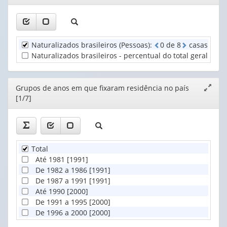
Grupos
janela
valor):
valor):
de
anos
Unidade
Grupo
em
Territorial
de
que
Naturalizados brasileiros (Pessoas)
:
0
d
e
8
casas deci
(1)
idade
fixaram
Naturalizados brasileiros - percentual do total geral (%)
:
(1)
residên...
(1)
Editor
Grupos de anos em que fixaram residência no país
Expand
[1/7]
janela
Total
Até 1981 [1991]
De 1982 a 1986 [1991]
De 1987 a 1991 [1991]
Até 1990 [2000]
De 1991 a 1995 [2000]
De 1996 a 2000 [2000]