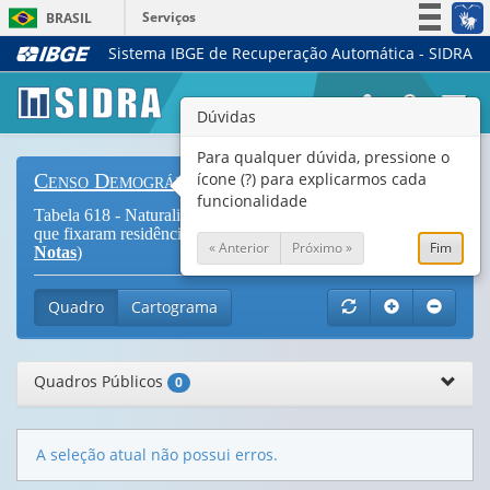
Serviços
BRASIL
Sistema IBGE de Recuperação Automática - SIDRA
Simplifique!
Participe
Togg
Dúvidas
Acesso à informação
navi
Legislação
Para qualquer dúvida, pressione o
ícone (?) para explicarmos cada
Censo Demográfico
Canais
funcionalidade
Tabela 618 - Naturalizados brasileiros por grupos de anos em
que fixaram residência no país e grupos de idade (
Vide
« Anterior
Próximo »
Fim
Notas
)
Quadro
Cartograma
Quadros Públicos
0
A seleção atual não possui erros.