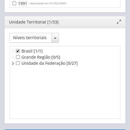
60 a 64 anos
1991
- atualizado em 01/02/2005
65 a 69 anos
70 anos ou mais [2000]
70 a 74 anos [1991]
Editor
Unidade Territorial [1/33]
Expand
75 a 79 anos [1991]
janela
80 anos ou mais [1991]
Toggle Dropdown
Níveis territoriais
Brasil
[1/1]
Grande Região
[0/5]
Unidade da Federação
[0/27]