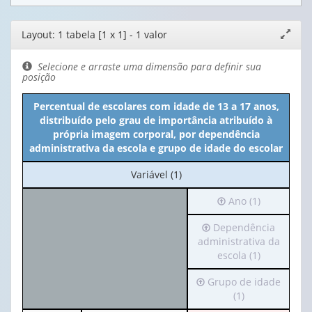
Editor
Layout: 1 tabela [1 x 1] - 1 valor
Expand
de
janela
layout
Selecione e arraste uma dimensão para definir sua
posição
Percentual de escolares com idade de 13 a 17 anos,
distribuído pelo grau de importância atribuído à
própria imagem corporal, por dependência
administrativa da escola e grupo de idade do escolar
No
Variável (1)
cabeçalho:
Irá
Ano (1)
Variável
para
(1)
Irá
Dependência
o
para
administrativa da
cabeçalho
o
escola (1)
(possui
cabeçalho
apenas
Irá
Grupo de idade
(possui
1
para
(1)
apenas
valor):
o
1