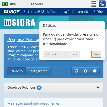
Serviços
BRASIL
Sistema IBGE de Recuperação Automática - SIDRA
Simplifique!
Participe
Togg
Dúvidas
Acesso à informação
navi
Legislação
Para qualquer dúvida, pressione o
ícone (?) para explicarmos cada
Pesquisa Nacional de Saúde do Escolar
Canais
funcionalidade
Tabela 6256 - Percentual de escolares com idade de 13 a 17
anos, distribuído pelo grau de importância atribuído à própria
« Anterior
Próximo »
Fim
imagem corporal, por dependência administrativa da escola e
grupo de idade do escolar
Quadro
Cartograma
Quadros Públicos
0
A seleção atual não possui erros.