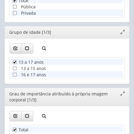
Total
Pública
Privada
Editor
Grupo de idade [1/3]
Expand
janela
13 a 17 anos
13 a 15 anos
16 e 17 anos
Editor
Grau de importância atribuído à própria imagem
Expand
corporal [1/3]
janela
Total