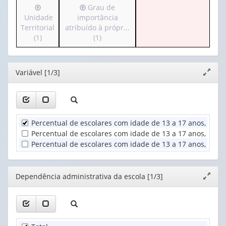
Irá
Irá
Grau de
cabeçalho
valor):
Ano
para
para
Unidade
importância
(possui
(1)
o
o
Territorial
atribuído à própr...
apenas
Dependência
cabeçalho
cabeçalho
(1)
(1)
1
administrativa
(possui
(possui
valor):
da
apenas
apenas
escola
1
1
Grupo
(1)
Editor
Variável [1/3]
Expand
valor):
valor):
de
janela
idade
Unidade
Grau
(1)
Territorial
de
(1)
importância
Percentual de escolares com idade de 13 a 17 anos, distr
atribuído
Percentual de escolares com idade de 13 a 17 anos, distr
à
Percentual de escolares com idade de 13 a 17 anos, distr
própr...
(1)
Editor
Dependência administrativa da escola [1/3]
Expand
janela