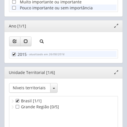
Muito importante ou importante
Pouco importante ou sem importância
Editor
Ano [1/1]
Expand
janela
2015
- atualizado em 26/08/2016
Editor
Unidade Territorial [1/6]
Expand
janela
Toggle Dropdown
Níveis territoriais
Brasil
[1/1]
Grande Região
[0/5]