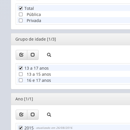
Total
Pública
Privada
Editor
Grupo de idade [1/3]
13 a 17 anos
13 a 15 anos
16 e 17 anos
Editor
Ano [1/1]
2015
- atualizado em 26/08/2016