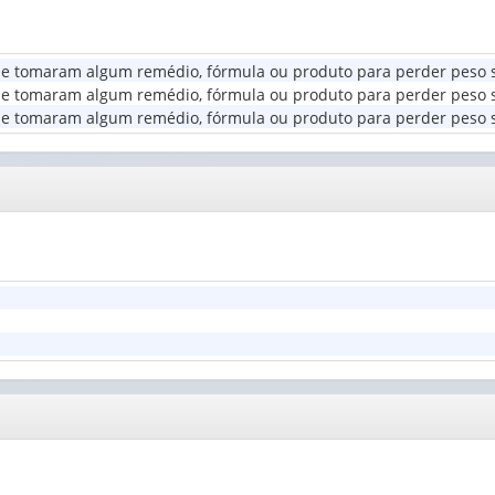
(1)
1
Dependência
valor):
administrativa
que tomaram algum remédio, fórmula ou produto para perder peso
da
Grupo
ue tomaram algum remédio, fórmula ou produto para perder peso s
escola
de
ue tomaram algum remédio, fórmula ou produto para perder peso s
(1)
idade
(1)