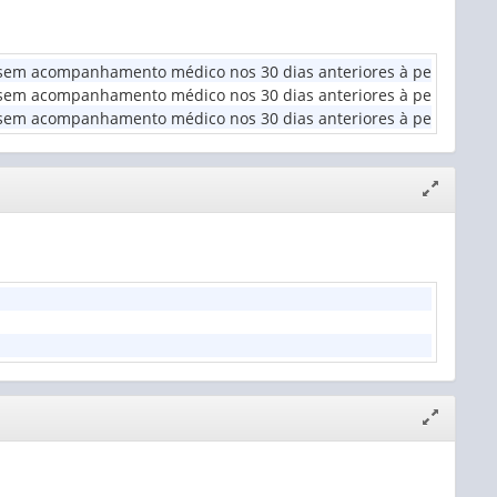
 sem acompanhamento médico nos 30 dias anteriores à pesquisa (
em acompanhamento médico nos 30 dias anteriores à pesquisa, cons
em acompanhamento médico nos 30 dias anteriores à pesquisa, con
Expandir/
janela
Expandir/
janela