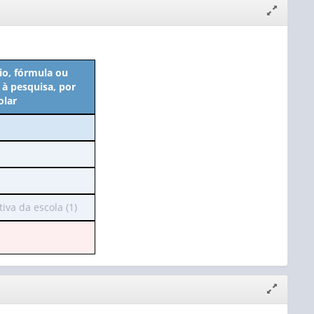
Expandir/
janela
io, fórmula ou
à pesquisa, por
olar
va da escola (1)
Expandir/
janela