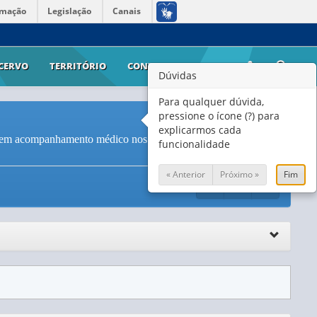
rmação
Legislação
Canais
CERVO
TERRITÓRIO
CONTATO
AJUDA
Dúvidas
Para qualquer dúvida,
pressione o ícone (?) para
explicarmos cada
sem acompanhamento médico nos 30 dias anteriores à pesquisa,
funcionalidade
« Anterior
Próximo »
Fim