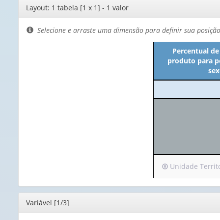
Editor
Layout: 1 tabela [1 x 1] - 1 valor
de
layout
Selecione e arraste uma dimensão para definir sua posiçã
Percentual de
produto para p
sex
Irá
Unidade Territor
para
o
cabeçalho
Editor
Variável [1/3]
(possui
apenas