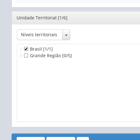
Editor
Unidade Territorial [1/6]
Toggle Dropdown
Níveis territoriais
Brasil
[1/1]
Grande Região
[0/5]