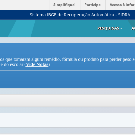
Simplifique!
Participe
Acesso à info
Sistema IBGE de Recuperação Automática - SIDRA
PESQUISAS
A
anos que tomaram algum remédio, fórmula ou produto para perder peso 
e do escolar (
Vide Notas
)