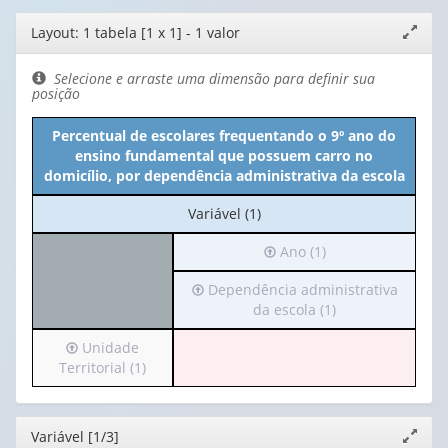
Editor
Layout: 1 tabela [1 x 1] - 1 valor
Expand
de
janela
layout
Selecione e arraste uma dimensão para definir sua
posição
Percentual de escolares frequentando o 9º ano do
ensino fundamental que possuem carro no
domicílio, por dependência administrativa da escola
No
Variável (1)
cabeçalho:
Irá
Ano (1)
Variável
para
(1)
Irá
Dependência administrativa
o
para
da escola (1)
cabeçalho
o
(possui
Irá
Unidade
cabeçalho
apenas
para
Territorial (1)
(possui
1
o
apenas
valor):
cabeçalho
1
(possui
valor):
Ano
Editor
Variável [1/3]
Expand
apenas