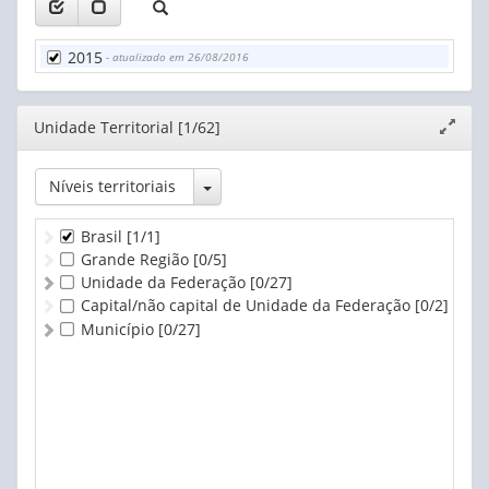
2015
- atualizado em 26/08/2016
Editor
Unidade Territorial [1/62]
Expand
janela
Toggle Dropdown
Níveis territoriais
Brasil
[1/1]
Grande Região
[0/5]
Unidade da Federação
[0/27]
Capital/não capital de Unidade da Federação
[0/2]
Município
[0/27]