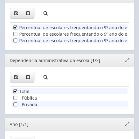
(1)
janela
1
Dependência
valor):
administrativa
da
Unidade
escola
Percentual de escolares frequentando o 9º ano do ensin
Territorial
(1)
Percentual de escolares frequentando o 9º ano do ensino
(1)
Percentual de escolares frequentando o 9º ano do ensino
Editor
Dependência administrativa da escola [1/3]
Expand
janela
Total
Pública
Privada
Editor
Ano [1/1]
Expand
janela