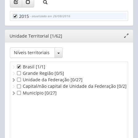
2015
- atualizado em 26/08/2016
Editor
Unidade Territorial [1/62]
Expand
janela
Toggle Dropdown
Níveis territoriais
Brasil
[1/1]
Grande Região
[0/5]
Unidade da Federação
[0/27]
Capital/não capital de Unidade da Federação
[0/2]
Município
[0/27]