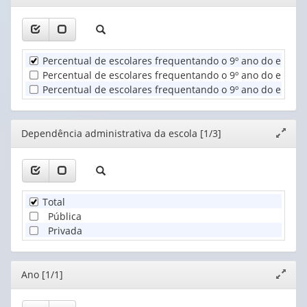
(1)
janela
1
Dependência
valor):
administrativa
da
Unidade
escola
Percentual de escolares frequentando o 9º ano do ensin
Territorial
(1)
Percentual de escolares frequentando o 9º ano do ensino
(1)
Percentual de escolares frequentando o 9º ano do ensino
Editor
Dependência administrativa da escola [1/3]
Expand
janela
Total
Pública
Privada
Editor
Ano [1/1]
Expand
janela