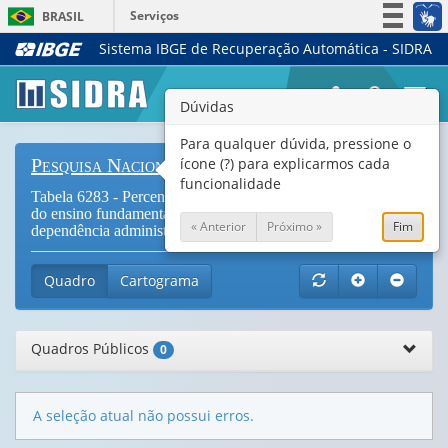
Serviços
BRASIL
Sistema IBGE de Recuperação Automática - SIDRA
Simplifique!
Participe
Togg
Dúvidas
Acesso à informação
navi
Legislação
Para qualquer dúvida, pressione o
ícone (?) para explicarmos cada
Pesquisa Nacional de Saúde do Escolar
Canais
funcionalidade
Tabela 6283 - Percentual de escolares frequentando o 9º ano
do ensino fundamental que possuem moto no domicílio, por
« Anterior
Próximo »
Fim
dependência administrativa da escola
Quadro
Cartograma
Quadros Públicos
0
A seleção atual não possui erros.