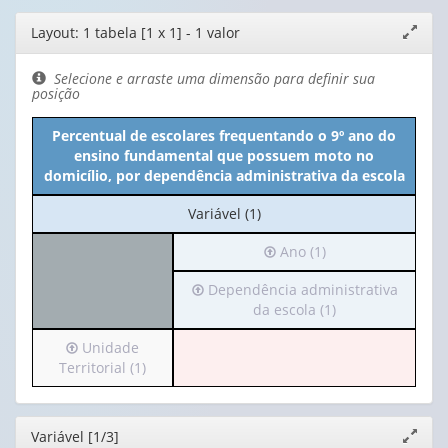
Editor
Layout: 1 tabela [1 x 1] - 1 valor
Expand
de
janela
layout
Selecione e arraste uma dimensão para definir sua
posição
Percentual de escolares frequentando o 9º ano do
ensino fundamental que possuem moto no
domicílio, por dependência administrativa da escola
No
Variável (1)
cabeçalho:
Irá
Ano (1)
Variável
para
(1)
Irá
Dependência administrativa
o
para
da escola (1)
cabeçalho
o
(possui
Irá
Unidade
cabeçalho
apenas
para
Territorial (1)
(possui
1
o
apenas
valor):
cabeçalho
1
(possui
valor):
Ano
Editor
Variável [1/3]
Expand
apenas