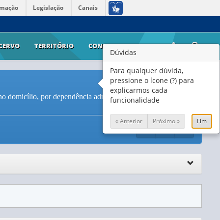
rmação
Legislação
Canais
CERVO
TERRITÓRIO
CONTATO
AJUDA
Dúvidas
Para qualquer dúvida,
pressione o ícone (?) para
explicarmos cada
o domicílio, por dependência administrativa da escola e grupo
funcionalidade
« Anterior
Próximo »
Fim