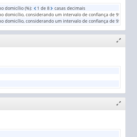
o domicílio (%)
:
1
d
e
8
casas decimais
domicílio, considerando um intervalo de confiança de 95% - limite
domicílio, considerando um intervalo de confiança de 95% - limit
Expandir/
janela
Expandir/
janela