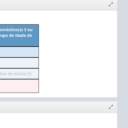
Expandir/
janela
oméstico(a) 3 ou
rupo de idade do
va da escola (1)
Expandir/
janela