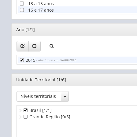
13 a 15 anos
16 e 17 anos
Editor
Ano [1/1]
2015
- atualizado em 26/08/2016
Editor
Unidade Territorial [1/6]
Toggle Dropdown
Níveis territoriais
Brasil
[1/1]
Grande Região
[0/5]