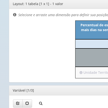
Editor
Layout: 1 tabela [1 x 1] - 1 valor
de
layout
Selecione e arraste uma dimensão para definir sua posiçã
Percentual de e
mais dias na se
Irá
Unidade Territor
para
o
cabeçalho
Editor
Variável [1/3]
(possui
apenas
1
valor):