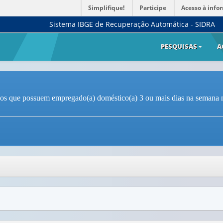
Simplifique!
Participe
Acesso à info
Sistema IBGE de Recuperação Automática - SIDRA
PESQUISAS
A
nos que possuem empregado(a) doméstico(a) 3 ou mais dias na semana n