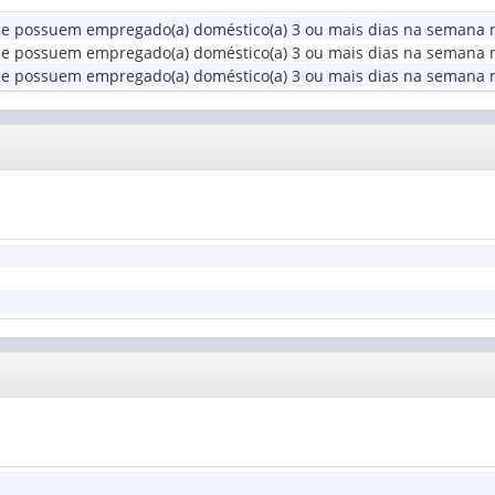
administrativa
ue possuem empregado(a) doméstico(a) 3 ou mais dias na semana n
da
Grupo
e possuem empregado(a) doméstico(a) 3 ou mais dias na semana no 
escola
de
e possuem empregado(a) doméstico(a) 3 ou mais dias na semana no 
(1)
idade
(1)