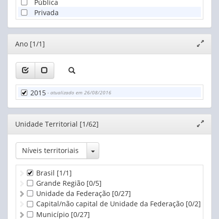
Pública
Privada
Editor
Ano [1/1]
Expand
janela
2015
- atualizado em 26/08/2016
Editor
Unidade Territorial [1/62]
Expand
janela
Toggle Dropdown
Níveis territoriais
Brasil
[1/1]
Grande Região
[0/5]
Unidade da Federação
[0/27]
Capital/não capital de Unidade da Federação
[0/2]
Município
[0/27]