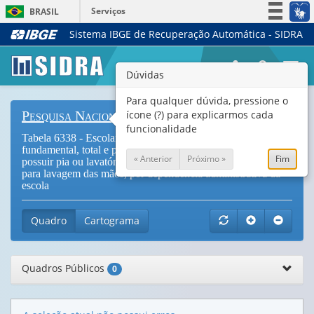
Serviços
BRASIL
Sistema IBGE de Recuperação Automática - SIDRA
Simplifique!
Participe
Togg
Dúvidas
Acesso à informação
navi
Legislação
Para qualquer dúvida, pressione o
ícone (?) para explicarmos cada
Pesquisa Nacional de Saúde do Escolar
Canais
funcionalidade
Tabela 6338 - Escolares frequentando o 9º ano do ensino
fundamental, total e percentual, em escolas que informaram
« Anterior
Próximo »
Fim
possuir pia ou lavatório em condições de uso e ofertar sabão
para lavagem das mãos, por dependência administrativa da
escola
Quadro
Cartograma
Quadros Públicos
0