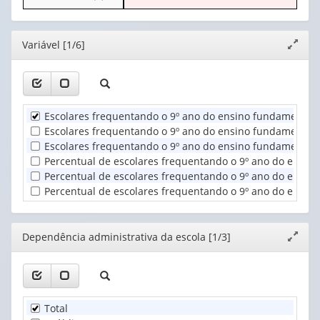
o
apenas
valor):
cabeçalho
1
(possui
valor):
Ano
Editor
Variável [1/6]
Expand
apenas
(1)
janela
1
Dependência
valor):
administrativa
da
Unidade
escola
Escolares frequentando o 9º ano do ensino fundamental 
Territorial
(1)
Escolares frequentando o 9º ano do ensino fundamental e
(1)
Escolares frequentando o 9º ano do ensino fundamental e
Percentual de escolares frequentando o 9º ano do ensin
Percentual de escolares frequentando o 9º ano do ensino
Percentual de escolares frequentando o 9º ano do ensino
Editor
Dependência administrativa da escola [1/3]
Expand
janela
Total