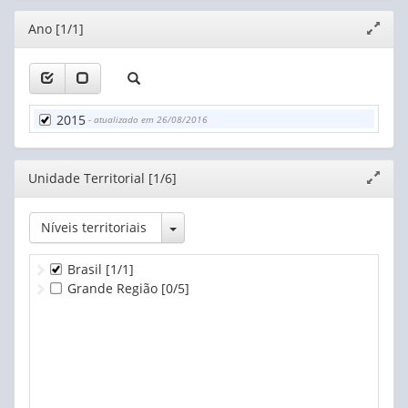
Editor
Ano [1/1]
Expand
janela
2015
- atualizado em 26/08/2016
Editor
Unidade Territorial [1/6]
Expand
janela
Toggle Dropdown
Níveis territoriais
Brasil
[1/1]
Grande Região
[0/5]