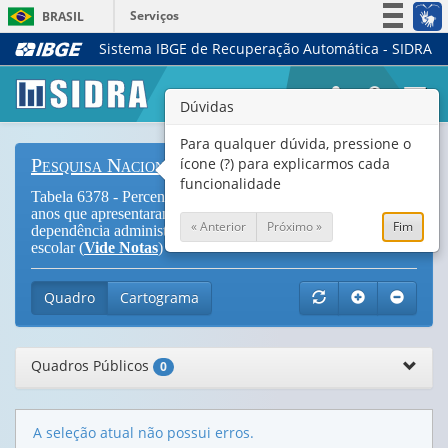
Serviços
BRASIL
Sistema IBGE de Recuperação Automática - SIDRA
Simplifique!
Participe
Togg
Dúvidas
Acesso à informação
navi
Legislação
Para qualquer dúvida, pressione o
ícone (?) para explicarmos cada
Pesquisa Nacional de Saúde do Escolar
Canais
funcionalidade
Tabela 6378 - Percentual de escolares com idade de 13 a 17
anos que apresentaram excesso de peso, por sexo,
« Anterior
Próximo »
Fim
dependência administrativa da escola e grupo de idade do
escolar (
Vide Notas
)
Quadro
Cartograma
Quadros Públicos
0
A seleção atual não possui erros.