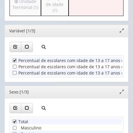
Irá
Unidade
para
de idade
apenas
valor):
Ano
para
Territorial (1)
o
(1)
1
(1)
o
cabeçalho
valor):
Sexo
cabeçalho
(possui
(1)
(possui
apenas
Dependência
Editor
Variável [1/3]
apenas
Expand
1
administrativa
1
janela
valor):
da
valor):
escola
Grupo
(1)
Unidade
de
Percentual de escolares com idade de 13 a 17 anos que 
Territorial
idade
(1)
Percentual de escolares com idade de 13 a 17 anos que a
(1)
Percentual de escolares com idade de 13 a 17 anos que a
Editor
Sexo [1/3]
Expand
janela
Total
Masculino