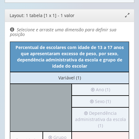
Editor
Layout: 1 tabela [1 x 1] - 1 valor
Expand
de
janela
layout
Selecione e arraste uma dimensão para definir sua
posição
Percentual de escolares com idade de 13 a 17 anos
que apresentaram excesso de peso, por sexo,
dependência administrativa da escola e grupo de
idade do escolar
No
Variável (1)
cabeçalho:
Irá
Ano (1)
Variável
para
(1)
Irá
Sexo (1)
o
para
cabeçalho
Irá
Dependência
o
(possui
para
administrativa da escola
cabeçalho
apenas
o
(1)
(possui
1
cabeçalho
apenas
valor):
Irá
Grupo
(possui
1