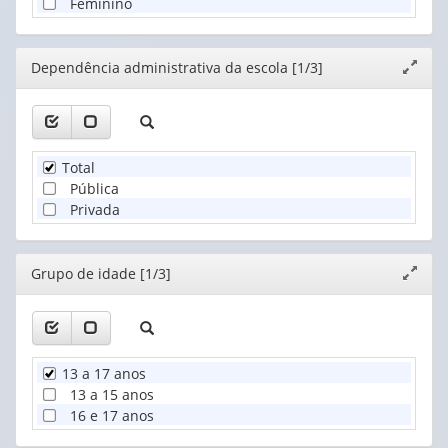
Feminino
Editor
Dependência administrativa da escola [1/3]
Expand
janela
Total
Pública
Privada
Editor
Grupo de idade [1/3]
Expand
janela
13 a 17 anos
13 a 15 anos
16 e 17 anos