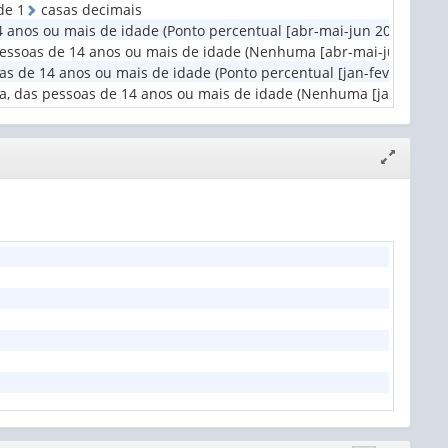
d
e
1
casas decimais
4 anos ou mais de idade (Ponto percentual [abr-mai-jun 2012 a abr
 pessoas de 14 anos ou mais de idade (Nenhuma [abr-mai-jun 2012 
as de 14 anos ou mais de idade (Ponto percentual [jan-fev-mar 201
ia, das pessoas de 14 anos ou mais de idade (Nenhuma [jan-fev-ma
Expandir/
janela