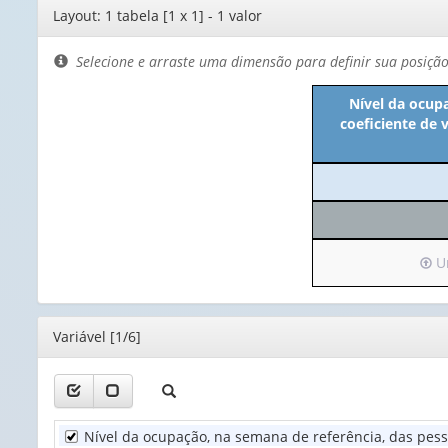
Editor
Layout: 1 tabela [1 x 1] - 1 valor
de
layout
Selecione e arraste uma dimensão para definir sua posiçã
Nível da ocupa
coeficiente de 
Irá
Un
par
o
cab
Editor
Variável [1/6]
(pos
ape
1
valor
Nível da ocupação, na semana de referência, das pess
Uni