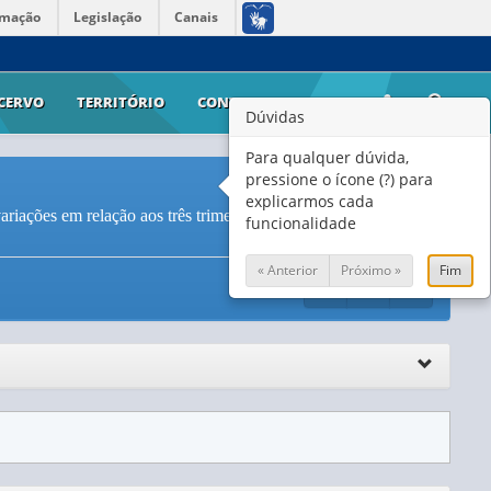
rmação
Legislação
Canais
CERVO
TERRITÓRIO
CONTATO
AJUDA
Dúvidas
Para qualquer dúvida,
pressione o ícone (?) para
explicarmos cada
riações em relação aos três trimestres móveis anteriores e ao
funcionalidade
« Anterior
Próximo »
Fim