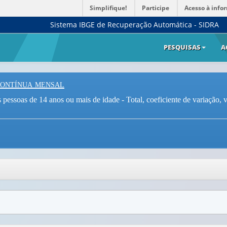
Simplifique!
Participe
Acesso à info
Sistema IBGE de Recuperação Automática - SIDRA
PESQUISAS
A
Contínua mensal
pessoas de 14 anos ou mais de idade - Total, coeficiente de variação, va