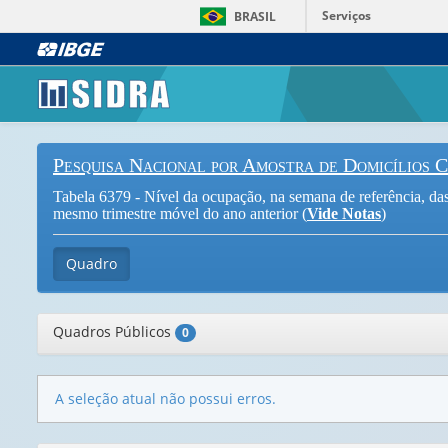
Serviços
BRASIL
Pesquisa Nacional por Amostra de Domicílios 
Tabela 6379 - Nível da ocupação, na semana de referência, das 
mesmo trimestre móvel do ano anterior (
Vide Notas
)
Quadro
Quadros Públicos
0
A seleção atual não possui erros.