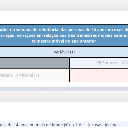
o
ção, na semana de referência, das pessoas de 14 anos ou mais de
variação, variações em relação aos três trimestres móveis anter
trimestre móvel do ano anterior
No
Variável (1)
cabeçalho:
Irá
Trimestre Móv
Variável
para
(1)
o
idade Territorial (1)
cabeçalho
a
(possui
apenas
eçalho
1
sui
valor):
nas
Trimestre
):
Móvel
oas de 14 anos ou mais de idade (%)
:
1
d
e
1
casas decimais
(1)
dade