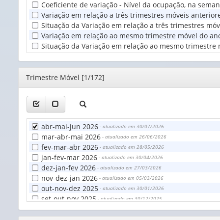
Coeficiente de variação - Nível da ocupação, na seman
Terr
Variação em relação a três trimestres móveis anterio
(1)
Situação da Variação em relação a três trimestres mó
Variação em relação ao mesmo trimestre móvel do ano 
Situação da Variação em relação ao mesmo trimestre 
Editor
Trimestre Móvel [1/172]
abr-mai-jun 2026
- atualizado em 30/07/2026
mar-abr-mai 2026
- atualizado em 26/06/2026
fev-mar-abr 2026
- atualizado em 28/05/2026
jan-fev-mar 2026
- atualizado em 30/04/2026
dez-jan-fev 2026
- atualizado em 27/03/2026
nov-dez-jan 2026
- atualizado em 05/03/2026
out-nov-dez 2025
- atualizado em 30/01/2026
set-out-nov 2025
- atualizado em 30/12/2025
ago-set-out 2025
- atualizado em 28/11/2025
jul-ago-set 2025
- atualizado em 31/10/2025