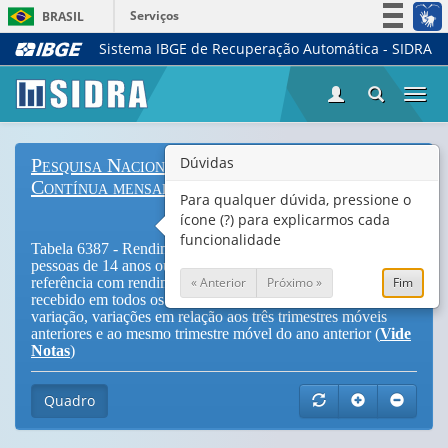
Serviços
BRASIL
Sistema IBGE de Recuperação Automática - SIDRA
Simplifique!
Participe
Togg
Acesso à informação
navi
Legislação
Dúvidas
Pesquisa Nacional por Amostra de Domicílios
Canais
Contínua mensal
Para qualquer dúvida, pressione o
ícone (?) para explicarmos cada
funcionalidade
Tabela 6387 - Rendimento médio mensal real e nominal das
pessoas de 14 anos ou mais de idade ocupadas na semana de
« Anterior
Próximo »
Fim
referência com rendimento de trabalho, efetivamente
recebido em todos os trabalhos - Total, coeficiente de
variação, variações em relação aos três trimestres móveis
anteriores e ao mesmo trimestre móvel do ano anterior (
Vide
Notas
)
Quadro