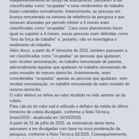
independentemente do tempo de afastamento, passaram a ser
dez-jan-fev 2023
classificadas como "ocupadas" e seus rendimentos do trabalho
- atualizado em 30/07/2026
foram coletados normalmente. Anteriormente, as pessoas em
nov-dez-jan 2023
- atualizado em 30/07/2026
licença remunerada na semana de referência da pesquisa e que
out-nov-dez 2022
- atualizado em 30/07/2026
estavam afastadas por período inferior a 4 meses eram
set-out-nov 2022
- atualizado em 30/07/2026
classificadas como "ocupadas". Caso esse afastamento fosse
ago-set-out 2022
- atualizado em 30/07/2026
igual ou superior a 4 meses, essas pessoas eram definidas como
jul-ago-set 2022
- atualizado em 30/07/2026
"fora da força de trabalho" e, portanto, não se investigava o
jun-jul-ago 2022
rendimento do trabalho.
- atualizado em 30/07/2026
Além disso, a partir do 4º trimestre de 2015, também passaram a
mai-jun-jul 2022
- atualizado em 30/07/2026
ser classificadas como "ocupadas" as pessoas que ajudaram,
abr-mai-jun 2022
- atualizado em 30/07/2026
sem receber remuneração, no trabalho remunerado de parente,
mar-abr-mai 2022
- atualizado em 30/07/2026
adicionalmente àquelas que ajudaram no trabalho remunerado de
fev-mar-abr 2022
- atualizado em 30/07/2026
outro morador do mesmo domicílio. Anteriormente, eram
jan-fev-mar 2022
- atualizado em 30/07/2026
consideradas "ocupadas" apenas as pessoas que ajudaram, sem
dez-jan-fev 2022
receber remuneração, no trabalho remunerado de outro morador do
- atualizado em 30/07/2026
mesmo domicílio.
nov-dez-jan 2022
- atualizado em 30/07/2026
O valor efetivo se refere ao valor recebido no mês anterior ao da
out-nov-dez 2021
- atualizado em 30/07/2026
coleta.
set-out-nov 2021
- atualizado em 30/07/2026
Para cálculo do valor real é utilizado o deflator da média do último
ago-set-out 2021
- atualizado em 30/07/2026
trimestre de coleta divulgado, conforme a Nota Técnica
jul-ago-set 2021
- atualizado em 30/07/2026
(maio/2015 - atualizada em 16/10/2018).
jun-jul-ago 2021
A partir de 31 de julho de 2025, as estimativas deste tema
- atualizado em 30/07/2026
passaram a ser divulgadas com base na nova ponderação da
mai-jun-jul 2021
- atualizado em 30/07/2026
pesquisa, conforme a Nota Técnica 02/2025. Consequentemente,