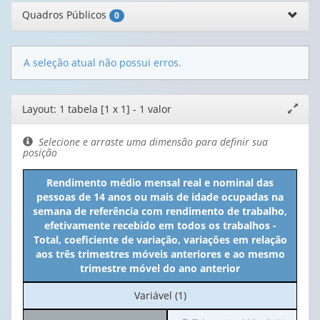
Quadros Públicos
0
A seleção atual não possui erros.
Editor
Layout: 1 tabela [1 x 1] - 1 valor
Expand
de
janela
layout
Selecione e arraste uma dimensão para definir sua
posição
Rendimento médio mensal real e nominal das
pessoas de 14 anos ou mais de idade ocupadas na
semana de referência com rendimento de trabalho,
efetivamente recebido em todos os trabalhos -
Total, coeficiente de variação, variações em relação
aos três trimestres móveis anteriores e ao mesmo
trimestre móvel do ano anterior
No
Variável (1)
cabeçalho: