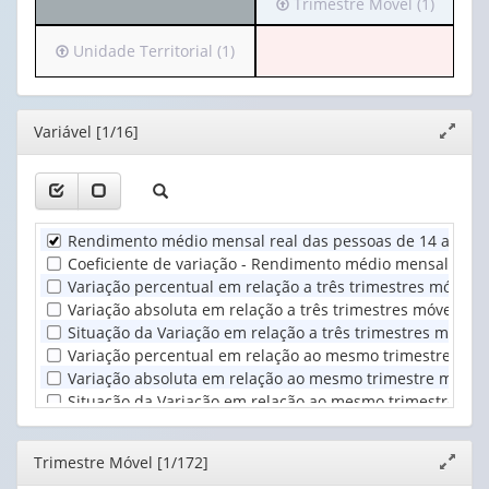
Irá
Trimestre Móvel (1)
Variável
para
(1)
o
Irá
Unidade Territorial (1)
cabeçalho
para
(possui
o
apenas
cabeçalho
Editor
Variável [1/16]
Expand
1
(possui
janela
valor):
apenas
1
Trimestre
valor):
Móvel
Rendimento médio mensal real das pessoas de 14 anos ou
(1)
Unidade
Coeficiente de variação - Rendimento médio mensal real
Territorial
Variação percentual em relação a três trimestres móveis
(1)
Variação absoluta em relação a três trimestres móveis a
Situação da Variação em relação a três trimestres móve
Variação percentual em relação ao mesmo trimestre móve
Variação absoluta em relação ao mesmo trimestre móvel 
Situação da Variação em relação ao mesmo trimestre móv
Rendimento médio mensal nominal das pessoas de 14 ano
Coeficiente de variação - Rendimento médio mensal nomi
Editor
Trimestre Móvel [1/172]
Expand
Variação percentual em relação a três trimestres móvei
janela