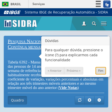
Serviços
BRASIL
Sistema IBGE de Recuperação Automática - SIDRA
Simplifique!
Participe
Togg
Acesso à informação
navi
Legislação
Dúvidas
Pesquisa Nacional por Amostra de Domicílios
Canais
Contínua mensal
Para qualquer dúvida, pressione o
ícone (?) para explicarmos cada
funcionalidade
Tabela 6392 - Massa de rendimento mensal real e nominal
das pessoas de 14 anos ou mais de idade ocupadas na
« Anterior
Próximo »
Fim
semana de referência com rendimento de trabalho,
habitualmente recebido em todos os trabalhos - Total,
coeficiente de variação, variações percentuais e absolutas em
relação aos três trimestres móveis anteriores e ao mesmo
trimestre móvel do ano anterior (
Vide Notas
)
Quadro