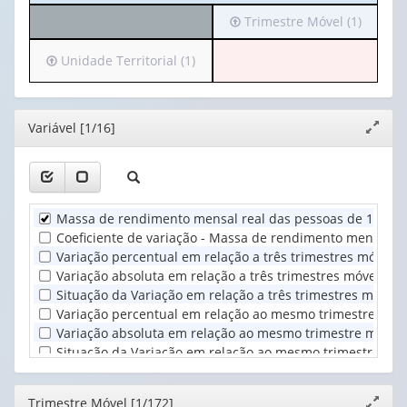
cabeçalho:
Irá
Trimestre Móvel (1)
Variável
para
(1)
o
Irá
Unidade Territorial (1)
cabeçalho
para
(possui
o
apenas
cabeçalho
Editor
Variável [1/16]
Expand
1
(possui
janela
valor):
apenas
1
Trimestre
valor):
Móvel
Massa de rendimento mensal real das pessoas de 14 anos
(1)
Unidade
Coeficiente de variação - Massa de rendimento mensal r
Territorial
Variação percentual em relação a três trimestres móvei
(1)
Variação absoluta em relação a três trimestres móveis a
Situação da Variação em relação a três trimestres móve
Variação percentual em relação ao mesmo trimestre móve
Variação absoluta em relação ao mesmo trimestre móvel 
Situação da Variação em relação ao mesmo trimestre móv
Massa de rendimento mensal nominal das pessoas de 14 
Coeficiente de variação - Massa de rendimento mensal n
Editor
Trimestre Móvel [1/172]
Expand