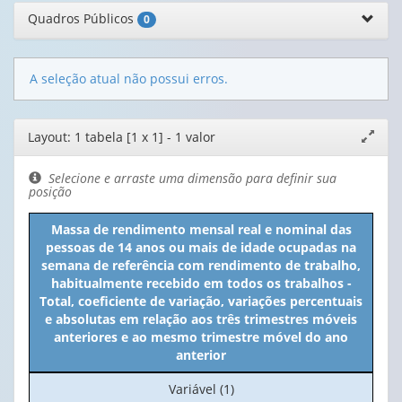
Quadros Públicos
0
A seleção atual não possui erros.
Editor
Layout: 1 tabela [1 x 1] - 1 valor
Expand
de
janela
layout
Selecione e arraste uma dimensão para definir sua
posição
Massa de rendimento mensal real e nominal das
pessoas de 14 anos ou mais de idade ocupadas na
semana de referência com rendimento de trabalho,
habitualmente recebido em todos os trabalhos -
Total, coeficiente de variação, variações percentuais
e absolutas em relação aos três trimestres móveis
anteriores e ao mesmo trimestre móvel do ano
anterior
No
Variável (1)