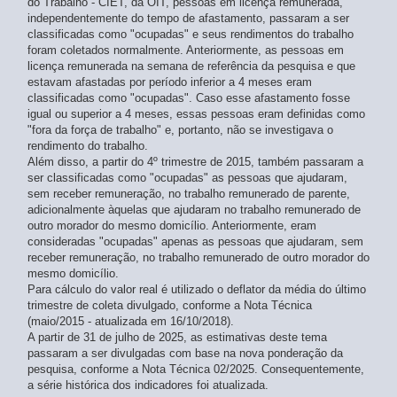
do Trabalho - CIET, da OIT, pessoas em licença remunerada,
jan-fev-mar 2023
- atualizado em 30/07/2026
independentemente do tempo de afastamento, passaram a ser
dez-jan-fev 2023
classificadas como "ocupadas" e seus rendimentos do trabalho
- atualizado em 30/07/2026
foram coletados normalmente. Anteriormente, as pessoas em
nov-dez-jan 2023
- atualizado em 30/07/2026
licença remunerada na semana de referência da pesquisa e que
out-nov-dez 2022
- atualizado em 30/07/2026
estavam afastadas por período inferior a 4 meses eram
set-out-nov 2022
- atualizado em 30/07/2026
classificadas como "ocupadas". Caso esse afastamento fosse
ago-set-out 2022
- atualizado em 30/07/2026
igual ou superior a 4 meses, essas pessoas eram definidas como
jul-ago-set 2022
- atualizado em 30/07/2026
"fora da força de trabalho" e, portanto, não se investigava o
jun-jul-ago 2022
rendimento do trabalho.
- atualizado em 30/07/2026
Além disso, a partir do 4º trimestre de 2015, também passaram a
mai-jun-jul 2022
- atualizado em 30/07/2026
ser classificadas como "ocupadas" as pessoas que ajudaram,
abr-mai-jun 2022
- atualizado em 30/07/2026
sem receber remuneração, no trabalho remunerado de parente,
mar-abr-mai 2022
- atualizado em 30/07/2026
adicionalmente àquelas que ajudaram no trabalho remunerado de
fev-mar-abr 2022
- atualizado em 30/07/2026
outro morador do mesmo domicílio. Anteriormente, eram
jan-fev-mar 2022
- atualizado em 30/07/2026
consideradas "ocupadas" apenas as pessoas que ajudaram, sem
dez-jan-fev 2022
receber remuneração, no trabalho remunerado de outro morador do
- atualizado em 30/07/2026
mesmo domicílio.
nov-dez-jan 2022
- atualizado em 30/07/2026
Para cálculo do valor real é utilizado o deflator da média do último
out-nov-dez 2021
- atualizado em 30/07/2026
trimestre de coleta divulgado, conforme a Nota Técnica
set-out-nov 2021
- atualizado em 30/07/2026
(maio/2015 - atualizada em 16/10/2018).
ago-set-out 2021
- atualizado em 30/07/2026
A partir de 31 de julho de 2025, as estimativas deste tema
jul-ago-set 2021
- atualizado em 30/07/2026
passaram a ser divulgadas com base na nova ponderação da
jun-jul-ago 2021
pesquisa, conforme a Nota Técnica 02/2025. Consequentemente,
- atualizado em 30/07/2026
a série histórica dos indicadores foi atualizada.
mai-jun-jul 2021
- atualizado em 30/07/2026