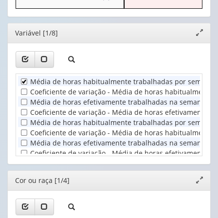
cabeçalho
apenas
para
(possui
1
o
apenas
valor):
cabeçalho
Editor
Variável [1/8]
Expand
1
(possui
janela
valor):
Trimestre
apenas
(1)
1
Cor
valor):
ou
Média de horas habitualmente trabalhadas por semana no
raça
Unidade
Coeficiente de variação - Média de horas habitualmente 
(1)
Territorial
Média de horas efetivamente trabalhadas na semana de r
(1)
Coeficiente de variação - Média de horas efetivamente t
Média de horas habitualmente trabalhadas por semana e
Coeficiente de variação - Média de horas habitualmente
Média de horas efetivamente trabalhadas na semana de r
Coeficiente de variação - Média de horas efetivamente t
Editor
Cor ou raça [1/4]
Expand
janela