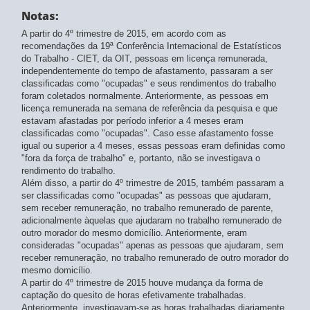
2º trimestre 2016
- atualizado em 15/08/2025
Notas:
1º trimestre 2016
- atualizado em 15/08/2025
4º trimestre 2015
- atualizado em 15/08/2025
A partir do 4º trimestre de 2015, em acordo com as
3º trimestre 2015
recomendações da 19ª Conferência Internacional de Estatísticos
- atualizado em 15/08/2025
do Trabalho - CIET, da OIT, pessoas em licença remunerada,
2º trimestre 2015
- atualizado em 15/08/2025
independentemente do tempo de afastamento, passaram a ser
1º trimestre 2015
- atualizado em 15/08/2025
classificadas como "ocupadas" e seus rendimentos do trabalho
4º trimestre 2014
- atualizado em 15/08/2025
foram coletados normalmente. Anteriormente, as pessoas em
3º trimestre 2014
- atualizado em 15/08/2025
licença remunerada na semana de referência da pesquisa e que
2º trimestre 2014
- atualizado em 15/08/2025
estavam afastadas por período inferior a 4 meses eram
1º trimestre 2014
classificadas como "ocupadas". Caso esse afastamento fosse
- atualizado em 15/08/2025
igual ou superior a 4 meses, essas pessoas eram definidas como
4º trimestre 2013
- atualizado em 15/08/2025
"fora da força de trabalho" e, portanto, não se investigava o
3º trimestre 2013
- atualizado em 15/08/2025
rendimento do trabalho.
2º trimestre 2013
- atualizado em 15/08/2025
Além disso, a partir do 4º trimestre de 2015, também passaram a
1º trimestre 2013
- atualizado em 15/08/2025
ser classificadas como "ocupadas" as pessoas que ajudaram,
4º trimestre 2012
- atualizado em 15/08/2025
sem receber remuneração, no trabalho remunerado de parente,
3º trimestre 2012
adicionalmente àquelas que ajudaram no trabalho remunerado de
- atualizado em 15/08/2025
outro morador do mesmo domicílio. Anteriormente, eram
2º trimestre 2012
- atualizado em 15/08/2025
consideradas "ocupadas" apenas as pessoas que ajudaram, sem
1º trimestre 2012
- atualizado em 15/08/2025
receber remuneração, no trabalho remunerado de outro morador do
mesmo domicílio.
A partir do 4º trimestre de 2015 houve mudança da forma de
captação do quesito de horas efetivamente trabalhadas.
Anteriormente, investigavam-se as horas trabalhadas diariamente,