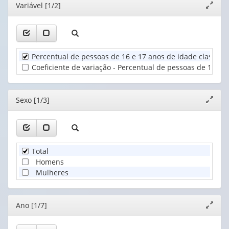
Editor
Variável [1/2]
Expand
1
(possui
janela
valor):
Ano
apenas
(1)
1
Sexo
valor):
(1)
Percentual de pessoas de 16 e 17 anos de idade classific
Unidade
Coeficiente de variação - Percentual de pessoas de 16 e 1
Territorial
(1)
Editor
Sexo [1/3]
Expand
janela
Total
Homens
Mulheres
Editor
Ano [1/7]
Expand
janela