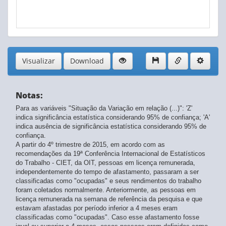
2º trimestre 2020
- atualizado em 15/08/2025
1º trimestre 2020
- atualizado em 15/08/2025
4º trimestre 2019
- atualizado em 15/08/2025
3º trimestre 2019
- atualizado em 15/08/2025
2º trimestre 2019
- atualizado em 15/08/2025
1º trimestre 2019
- atualizado em 15/08/2025
Visualizar
Download
4º trimestre 2018
- atualizado em 15/08/2025
3º trimestre 2018
- atualizado em 15/08/2025
2º trimestre 2018
- atualizado em 15/08/2025
Notas:
1º trimestre 2018
- atualizado em 15/08/2025
4º trimestre 2017
- atualizado em 15/08/2025
Para as variáveis "Situação da Variação em relação (...)": 'Z'
3º trimestre 2017
indica significância estatística considerando 95% de confiança; 'A'
- atualizado em 15/08/2025
indica ausência de significância estatística considerando 95% de
2º trimestre 2017
- atualizado em 15/08/2025
confiança.
1º trimestre 2017
- atualizado em 15/08/2025
A partir do 4º trimestre de 2015, em acordo com as
4º trimestre 2016
- atualizado em 15/08/2025
recomendações da 19ª Conferência Internacional de Estatísticos
3º trimestre 2016
- atualizado em 15/08/2025
do Trabalho - CIET, da OIT, pessoas em licença remunerada,
2º trimestre 2016
- atualizado em 15/08/2025
independentemente do tempo de afastamento, passaram a ser
1º trimestre 2016
classificadas como "ocupadas" e seus rendimentos do trabalho
- atualizado em 15/08/2025
foram coletados normalmente. Anteriormente, as pessoas em
4º trimestre 2015
- atualizado em 15/08/2025
licença remunerada na semana de referência da pesquisa e que
3º trimestre 2015
- atualizado em 15/08/2025
estavam afastadas por período inferior a 4 meses eram
2º trimestre 2015
- atualizado em 15/08/2025
classificadas como "ocupadas". Caso esse afastamento fosse
1º trimestre 2015
- atualizado em 15/08/2025