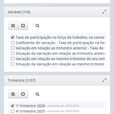
(possui
o
apenas
cabeçalho
Editor
Variável [1/6]
Expand
1
(possui
janela
valor):
apenas
1
Trimestre
valor):
(1)
Taxa de participação na força de trabalho, na semana de 
Unidade
Coeficiente de variação - Taxa de participação na força 
Territorial
Variação em relação ao trimestre anterior - Taxa de parti
(1)
Situação da Variação em relação ao trimestre anterior - 
Variação em relação ao mesmo trimestre do ano anterior -
Situação da Variação em relação ao mesmo trimestre do an
Editor
Trimestre [1/57]
Expand
janela
1º trimestre 2026
- atualizado em 14/05/2026
4º trimestre 2025
- atualizado em 20/02/2026