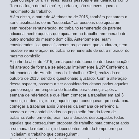
igual ou superior a 4 meses, essas pessoas eram definidas como
4º trimestre 2014
- atualizado em 15/08/2025
"fora da força de trabalho" e, portanto, não se investigava o
3º trimestre 2014
rendimento do trabalho.
- atualizado em 15/08/2025
Além disso, a partir do 4º trimestre de 2015, também passaram a
2º trimestre 2014
- atualizado em 15/08/2025
ser classificadas como "ocupadas" as pessoas que ajudaram,
1º trimestre 2014
- atualizado em 15/08/2025
sem receber remuneração, no trabalho remunerado de parente,
4º trimestre 2013
- atualizado em 15/08/2025
adicionalmente àquelas que ajudaram no trabalho remunerado de
3º trimestre 2013
- atualizado em 15/08/2025
outro morador do mesmo domicílio. Anteriormente, eram
2º trimestre 2013
- atualizado em 15/08/2025
consideradas "ocupadas" apenas as pessoas que ajudaram, sem
1º trimestre 2013
receber remuneração, no trabalho remunerado de outro morador do
- atualizado em 15/08/2025
mesmo domicílio.
4º trimestre 2012
- atualizado em 15/08/2025
A partir de abril de 2016, um aspecto do conceito de desocupação
3º trimestre 2012
- atualizado em 15/08/2025
foi alterado de forma a se adequar inteiramente à 19ª Conferência
2º trimestre 2012
- atualizado em 15/08/2025
Internacional de Estatísticos do Trabalho - CIET, realizada em
1º trimestre 2012
- atualizado em 15/08/2025
outubro de 2013, sendo o questionário ajustado. Com a alteração
desse aspecto, passam a ser considerados desocupados aqueles
que conseguiram proposta de trabalho para começar após a
semana de referência e que iriam começar a trabalhar em até 3
meses; os demais, isto é, aqueles que conseguiram proposta para
começar a trabalhar após 3 meses da semana de referência,
passam a ser contabilizados na população fora da força de
trabalho. Anteriormente, eram considerados desocupados todos
aqueles que conseguiram proposta de trabalho para começar após
a semana de referência, independentemente do tempo em que
iniciariam o trabalho que conseguiram.