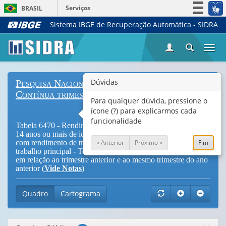
Serviços
BRASIL
Sistema IBGE de Recuperação Automática - SIDRA
Simplifique!
Participe
Togg
Acesso à informação
navi
Legislação
Dúvidas
Pesquisa Nacional por Amostra de Domicílios
Canais
Contínua trimestral
Para qualquer dúvida, pressione o
ícone (?) para explicarmos cada
funcionalidade
Tabela 6470 - Rendimento médio mensal real das pessoas de
14 anos ou mais de idade ocupadas na semana de referência
« Anterior
Próximo »
Fim
com rendimento de trabalho, efetivamente recebido no
trabalho principal - Total, coeficiente de variação, variações
em relação ao trimestre anterior e ao mesmo trimestre do ano
anterior (
Vide Notas
)
Quadro
Cartograma