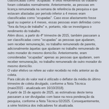
1º trimestre 2016
classificadas como "ocupadas" e seus rendimentos do trabalho
- atualizado em 14/05/2026
foram coletados normalmente. Anteriormente, as pessoas em
4º trimestre 2015
- atualizado em 14/05/2026
licença remunerada na semana de referência da pesquisa e que
3º trimestre 2015
- atualizado em 14/05/2026
estavam afastadas por período inferior a 4 meses eram
2º trimestre 2015
- atualizado em 14/05/2026
classificadas como "ocupadas". Caso esse afastamento fosse
1º trimestre 2015
- atualizado em 14/05/2026
igual ou superior a 4 meses, essas pessoas eram definidas como
4º trimestre 2014
- atualizado em 14/05/2026
"fora da força de trabalho" e, portanto, não se investigava o
3º trimestre 2014
rendimento do trabalho.
- atualizado em 14/05/2026
Além disso, a partir do 4º trimestre de 2015, também passaram a
2º trimestre 2014
- atualizado em 14/05/2026
ser classificadas como "ocupadas" as pessoas que ajudaram,
1º trimestre 2014
- atualizado em 14/05/2026
sem receber remuneração, no trabalho remunerado de parente,
4º trimestre 2013
- atualizado em 14/05/2026
adicionalmente àquelas que ajudaram no trabalho remunerado de
3º trimestre 2013
- atualizado em 14/05/2026
outro morador do mesmo domicílio. Anteriormente, eram
2º trimestre 2013
- atualizado em 14/05/2026
consideradas "ocupadas" apenas as pessoas que ajudaram, sem
1º trimestre 2013
receber remuneração, no trabalho remunerado de outro morador do
- atualizado em 14/05/2026
mesmo domicílio.
4º trimestre 2012
- atualizado em 14/05/2026
O valor efetivo se refere ao valor recebido no mês anterior ao da
3º trimestre 2012
- atualizado em 14/05/2026
coleta.
2º trimestre 2012
- atualizado em 14/05/2026
Para cálculo do valor real é utilizado o deflator da média do último
1º trimestre 2012
- atualizado em 14/05/2026
trimestre de coleta divulgado, conforme a Nota Técnica
(maio/2015 - atualizada em 16/10/2018).
A partir de 15 de agosto de 2025, as estimativas deste tema
passaram a ser divulgadas com base na nova ponderação da
pesquisa, conforme a Nota Técnica 02/2025. Consequentemente,
a série histórica dos indicadores foi atualizada.