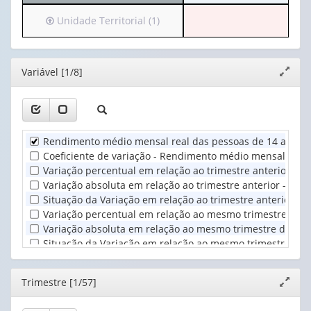
para
(1)
o
Irá
Unidade Territorial (1)
cabeçalho
para
(possui
o
apenas
cabeçalho
Editor
Variável [1/8]
Expand
1
(possui
janela
valor):
apenas
1
Trimestre
valor):
(1)
Rendimento médio mensal real das pessoas de 14 anos ou
Unidade
Coeficiente de variação - Rendimento médio mensal real
Territorial
Variação percentual em relação ao trimestre anterior - 
(1)
Variação absoluta em relação ao trimestre anterior - Re
Situação da Variação em relação ao trimestre anterior -
Variação percentual em relação ao mesmo trimestre do an
Variação absoluta em relação ao mesmo trimestre do ano 
Situação da Variação em relação ao mesmo trimestre do 
Editor
Trimestre [1/57]
Expand
janela