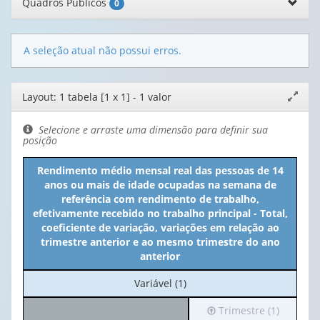
Quadros Públicos
0
A seleção atual não possui erros.
Editor
Layout: 1 tabela [1 x 1] - 1 valor
Expand
de
janela
layout
Selecione e arraste uma dimensão para definir sua
posição
Rendimento médio mensal real das pessoas de 14
anos ou mais de idade ocupadas na semana de
referência com rendimento de trabalho,
efetivamente recebido no trabalho principal - Total,
coeficiente de variação, variações em relação ao
trimestre anterior e ao mesmo trimestre do ano
anterior
No
Variável (1)
cabeçalho:
Irá
Trimestre (1)
Variável