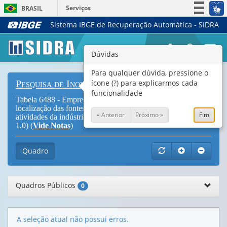
Serviços
BRASIL
Sistema IBGE de Recuperação Automática - SIDRA
Simplifique!
Participe
Togg
Dúvidas
Acesso à informação
navi
Legislação
Para qualquer dúvida, pressione o
ícone (?) para explicarmos cada
Pesquisa de Inovação
Canais
funcionalidade
Tabela 6488 - Empresas que implementaram inovações, por
localização das fontes de informação empregadas e
« Anterior
Próximo »
Fim
atividades da indústria e dos serviços selecionados (CNAE
1.0) (
Vide Notas
)
Quadro
Quadros Públicos
0
A seleção atual não possui erros.