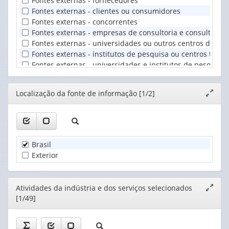
Fontes externas - fornecedores
Fontes externas - clientes ou consumidores
Fontes externas - concorrentes
Fontes externas - empresas de consultoria e consultore
Fontes externas - universidades ou outros centros de ens
Fontes externas - institutos de pesquisa ou centros tecno
Fontes externas - universidades e institutos de pesquisa 
Fontes externas - centros de capacitação profissional e as
Fontes externas - instituições de testes, ensaios e certific
Editor
Localização da fonte de informação [1/2]
Expand
Fontes externas - aquisição de licenças, patentes e know
janela
Fontes externas - conferências, encontros e publicações 
Fontes externas - feiras e exposições
Fontes externas - redes de informação informatizadas
Brasil
Exterior
Editor
Atividades da indústria e dos serviços selecionados
Expand
[1/49]
janela