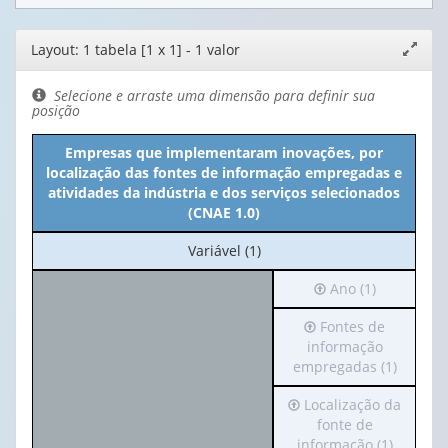
Editor
Layout: 1 tabela [1 x 1] - 1 valor
Expand
de
janela
layout
Selecione e arraste uma dimensão para definir sua
posição
Empresas que implementaram inovações, por
localização das fontes de informação empregadas e
atividades da indústria e dos serviços selecionados
(CNAE 1.0)
No
Variável (1)
cabeçalho:
Irá
Ano (1)
Variável
para
(1)
Irá
Fontes de
o
para
informação
cabeçalho
o
empregadas (1)
(possui
cabeçalho
apenas
Irá
Localização da
(possui
1
para
fonte de
apenas
valor):
o
informação (1)
1