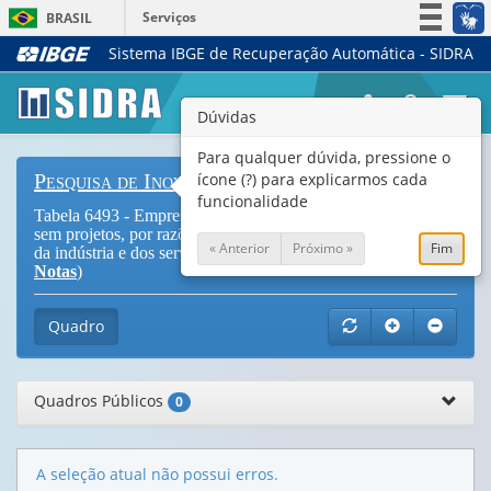
Serviços
BRASIL
Sistema IBGE de Recuperação Automática - SIDRA
Simplifique!
Participe
Togg
Dúvidas
Acesso à informação
navi
Legislação
Para qualquer dúvida, pressione o
ícone (?) para explicarmos cada
Pesquisa de Inovação
Canais
funcionalidade
Tabela 6493 - Empresas que não implementaram inovações e
sem projetos, por razões da não implementação e atividades
« Anterior
Próximo »
Fim
da indústria e dos serviços selecionados (CNAE 1.0) (
Vide
Notas
)
Quadro
Quadros Públicos
0
A seleção atual não possui erros.