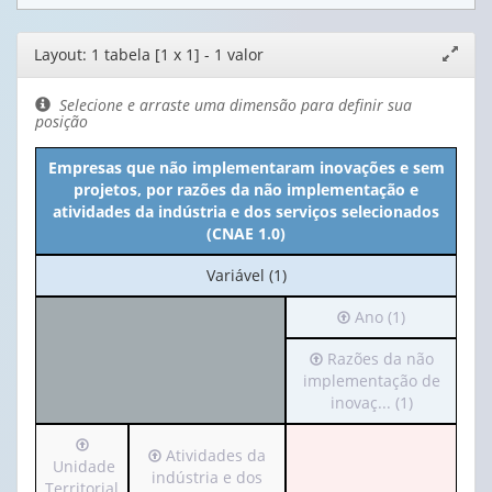
Editor
Layout: 1 tabela [1 x 1] - 1 valor
Expand
de
janela
layout
Selecione e arraste uma dimensão para definir sua
posição
Empresas que não implementaram inovações e sem
projetos, por razões da não implementação e
atividades da indústria e dos serviços selecionados
(CNAE 1.0)
No
Variável (1)
cabeçalho:
Irá
Ano (1)
Variável
para
(1)
Irá
Razões da não
o
para
implementação de
cabeçalho
o
inovaç... (1)
(possui
cabeçalho
apenas
Irá
(possui
1
Irá
Atividades da
para
Unidade
apenas
valor):
para
indústria e dos
o
Territorial
1