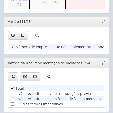
o
serviço... (1)
cabeçalho
(1)
valor):
Ano
cabeçalho
(possui
(1)
(possui
apenas
Razões
apenas
1
da
Editor
Variável [1/1]
1
Expand
valor):
não
valor):
janela
implementação
Unidade
de
Atividades
Territorial
inovaç...
da
(1)
(1)
Número de empresas que não implementaram inovações, s
indústria
e
dos
serviço...
Editor
Razões da não implementação de inovações [1/4]
Expand
(1)
janela
Total
Não necessitou, devido às inovações prévias
Não necessitou, devido às condições do mercado
Outros fatores impeditivos