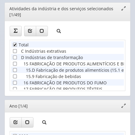
Editor
Atividades da indústria e dos serviços selecionados
Expand
[1/49]
janela
Total
C Indústrias extrativas
D Indústrias de transformação
15 FABRICAÇÃO DE PRODUTOS ALIMENTÍCIOS E BEBID
15.D Fabricação de produtos alimentícios (15.1 e 15.2 e
15.9 Fabricação de bebidas
16 FABRICAÇÃO DE PRODUTOS DO FUMO
17 FABRICAÇÃO DE PRODUTOS TÊXTEIS
18 CONFECÇÃO DE ARTIGOS DO VESTUÁRIO E ACESSÓR
19 PREPARAÇÃO DE COUROS E FABRICAÇÃO DE ARTEFA
Editor
Ano [1/4]
Expand
20 FABRICAÇÃO DE PRODUTOS DE MADEIRA
janela
21 FABRICAÇÃO DE CELULOSE, PAPEL E PRODUTOS DE 
21.1 Fabricação de celulose e outras pastas
21.D Fabricação de papel, embalagens e artefatos de p
22 EDIÇÃO, IMPRESSÃO E REPRODUÇÃO DE GRAVAÇÕE