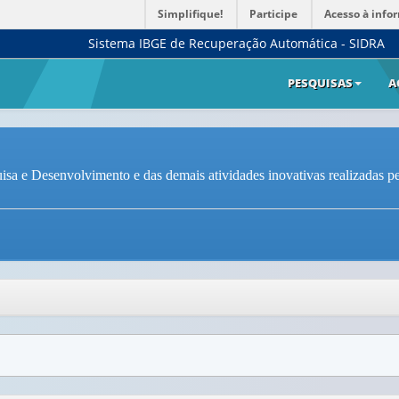
Simplifique!
Participe
Acesso à info
Sistema IBGE de Recuperação Automática - SIDRA
PESQUISAS
A
sa e Desenvolvimento e das demais atividades inovativas realizadas pel