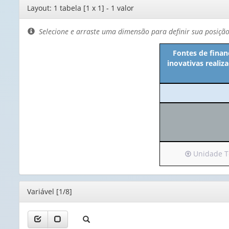
Editor
Layout: 1 tabela [1 x 1] - 1 valor
de
layout
Selecione e arraste uma dimensão para definir sua posiçã
Fontes de finan
inovativas realiz
Irá
Unidade Ter
para
o
cabeçalho
Editor
Variável [1/8]
(possui
apenas
1
valor):