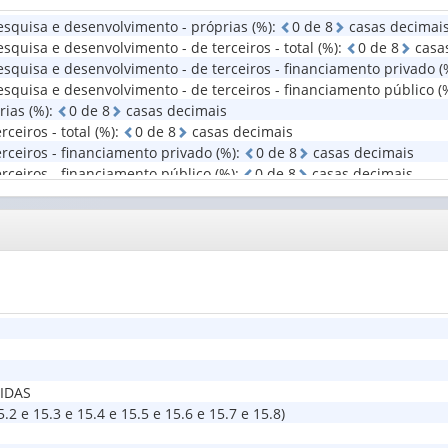
da
esquisa e desenvolvimento - próprias (%)
:
0
d
e
8
casas decimai
indústria
squisa e desenvolvimento - de terceiros - total (%)
:
0
d
e
8
casa
e
squisa e desenvolvimento - de terceiros - financiamento privado (
dos
serviço...
squisa e desenvolvimento - de terceiros - financiamento público (
(1)
rias (%)
:
0
d
e
8
casas decimais
ceiros - total (%)
:
0
d
e
8
casas decimais
rceiros - financiamento privado (%)
:
0
d
e
8
casas decimais
rceiros - financiamento público (%)
:
0
d
e
8
casas decimais
IDAS
2 e 15.3 e 15.4 e 15.5 e 15.6 e 15.7 e 15.8)