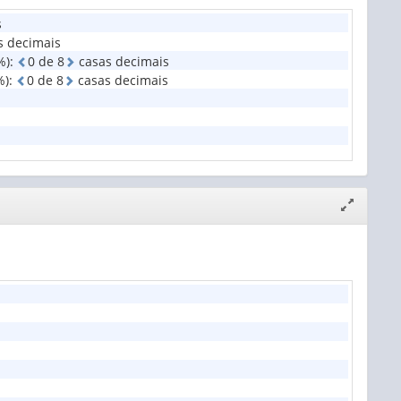
s
s decimais
%)
:
0
d
e
8
casas decimais
%)
:
0
d
e
8
casas decimais
Expandir/
janela