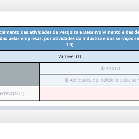
o
ciamento das atividades de Pesquisa e Desenvolvimento e das d
adas pelas empresas, por atividades da indústria e dos serviços 
1.0)
No
Variável (1)
cabeçalho:
Irá
Ano (1)
Variável
para
(1)
Irá
Atividades da indústria e dos servi
o
para
cabeçalho
o
(possui
ritorial (1)
cabeçalho
apenas
(possui
1
apenas
valor):
1
valor):
Ano
(1)
Atividades