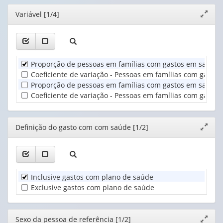
(1)
apenas
apenas
Definição
Editor
Variável [1/4]
Expand
1
1
do
janela
valor):
valor):
gasto
com
Unidade
Sexo
com
Territorial
da
saúde
Proporção de pessoas em famílias com gastos em saúde a
(1)
pessoa
(1)
Coeficiente de variação - Pessoas em famílias com gastos
de
Proporção de pessoas em famílias com gastos em saúde a
referência
Coeficiente de variação - Pessoas em famílias com gastos
(1)
Editor
Definição do gasto com com saúde [1/2]
Expand
janela
Inclusive gastos com plano de saúde
Exclusive gastos com plano de saúde
Editor
Sexo da pessoa de referência [1/2]
Expand