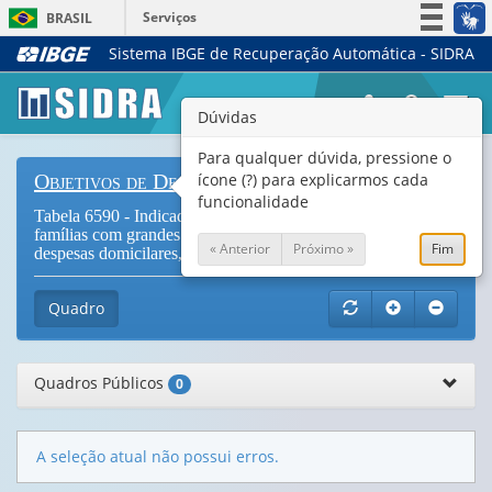
Serviços
BRASIL
Sistema IBGE de Recuperação Automática - SIDRA
Simplifique!
Participe
Togg
Dúvidas
Acesso à informação
navi
Legislação
Para qualquer dúvida, pressione o
ícone (?) para explicarmos cada
Objetivos de Desenvolvimento Sustentável
Canais
funcionalidade
Tabela 6590 - Indicador 3.8.2 - Proporção de pessoas em
famílias com grandes gastos em saúde em relação ao total de
« Anterior
Próximo »
Fim
despesas domicilares, por sexo (
Vide Notas
)
Quadro
Quadros Públicos
0
A seleção atual não possui erros.