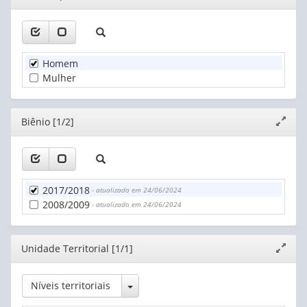
janela
Homem
Mulher
Editor
Biênio [1/2]
Expand
janela
2017/2018
- atualizado em 24/06/2024
2008/2009
- atualizado em 24/06/2024
Editor
Unidade Territorial [1/1]
Expand
janela
Toggle Dropdown
Níveis territoriais