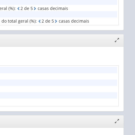
ral (%)
:
2
d
e
5
casas decimais
o total geral (%)
:
2
d
e
5
casas decimais
Expandir/
janela
Expandir/
janela