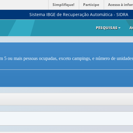
Simplifique!
Participe
Acesso à info
Sistema IBGE de Recuperação Automática - SIDRA
PESQUISAS
A
5 ou mais pessoas ocupadas, exceto campings, e número de unidades ha