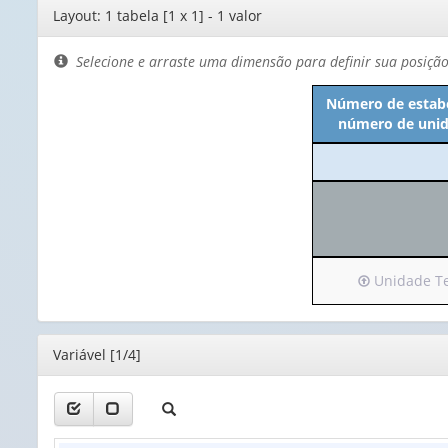
Editor
Layout: 1 tabela [1 x 1] - 1 valor
de
layout
Selecione e arraste uma dimensão para definir sua posiçã
Número de estabe
número de unida
Irá
Unidade Ter
para
o
cabeçalho
Editor
Variável [1/4]
(possui
apenas
1
valor):