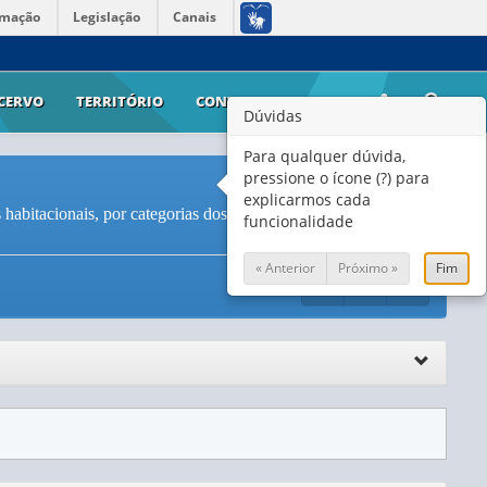
rmação
Legislação
Canais
CERVO
TERRITÓRIO
CONTATO
AJUDA
Dúvidas
Para qualquer dúvida,
pressione o ícone (?) para
explicarmos cada
bitacionais, por categorias dos estabelecimentos -
funcionalidade
« Anterior
Próximo »
Fim