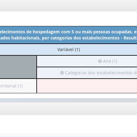
o
lecimentos de hospedagem com 5 ou mais pessoas ocupadas, e
des habitacionais, por categorias dos estabelecimentos - Resul
No
Variável (1)
cabeçalho:
Irá
Ano (1)
Variável
para
(1)
Irá
Categorias dos estabelecimentos de 
o
para
cabeçalho
o
(possui
ritorial (1)
cabeçalho
apenas
(possui
1
apenas
valor):
1
valor):
Ano
(1)
Categorias
dos