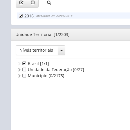
2016
- atualizado em 24/08/2018
Editor
Unidade Territorial [1/2203]
Toggle Dropdown
Níveis territoriais
Brasil
[1/1]
Unidade da Federação
[0/27]
Município
[0/2175]