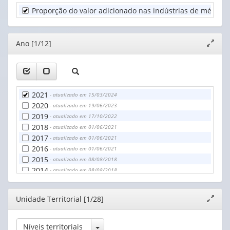
(1)
Proporção do valor adicionado nas indústrias de média e a
Unidade
Territorial
(1)
Editor
Ano [1/12]
Expand
janela
2021
- atualizado em 15/03/2024
2020
- atualizado em 19/06/2023
2019
- atualizado em 17/10/2022
2018
- atualizado em 01/06/2021
2017
- atualizado em 01/06/2021
2016
- atualizado em 01/06/2021
2015
- atualizado em 08/08/2018
2014
- atualizado em 08/08/2018
2013
- atualizado em 08/08/2018
2012
- atualizado em 08/08/2018
Editor
Unidade Territorial [1/28]
Expand
2011
- atualizado em 08/08/2018
janela
2010
- atualizado em 08/08/2018
Toggle Dropdown
Níveis territoriais