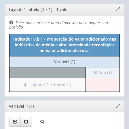
Editor
Layout: 1 tabela [1 x 1] - 1 valor
Expand
de
janela
layout
Selecione e arraste uma dimensão para definir sua
posição
Indicador 9.b.1 - Proporção do valor adicionado nas
indústrias de média e alta intensidade tecnológica
no valor adicionado total
No
Variável (1)
cabeçalho:
Irá
Ano (1)
Variável
para
(1)
o
Irá
Unidade Territorial (1)
cabeçalho
para
(possui
o
apenas
cabeçalho
Editor
Variável [1/1]
Expand
1
(possui
janela
valor):
apenas
1
Ano
valor):