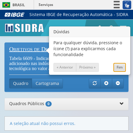
Serviços
BRASIL
Sistema IBGE de Recuperação Automática - SIDRA
Simplifique!
Participe
Togg
Dúvidas
Acesso à informação
navi
Legislação
Para qualquer dúvida, pressione o
ícone (?) para explicarmos cada
Objetivos de Desenvolvimento Sustentável
Canais
funcionalidade
Tabela 6609 - Indicador 9.b.1 - Proporção do valor
adicionado nas indústrias de média e alta intensidade
« Anterior
Próximo »
Fim
tecnológica no valor adicionado total
Quadro
Cartograma
Quadros Públicos
0
A seleção atual não possui erros.