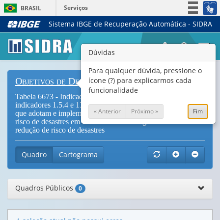
Serviços
BRASIL
Sistema IBGE de Recuperação Automática - SIDRA
Simplifique!
Participe
Togg
Dúvidas
Acesso à informação
navi
Legislação
Para qualquer dúvida, pressione o
ícone (?) para explicarmos cada
Objetivos de Desenvolvimento Sustentável
Canais
funcionalidade
Tabela 6673 - Indicador 11.b.2 (também se aplica aos
indicadores 1.5.4 e 13.1.3) - Proporção de governos locais
« Anterior
Próximo »
Fim
que adotam e implementam estratégias locais de redução de
risco de desastres em linha com as estratégias nacionais de
redução de risco de desastres
Quadro
Cartograma
Quadros Públicos
0