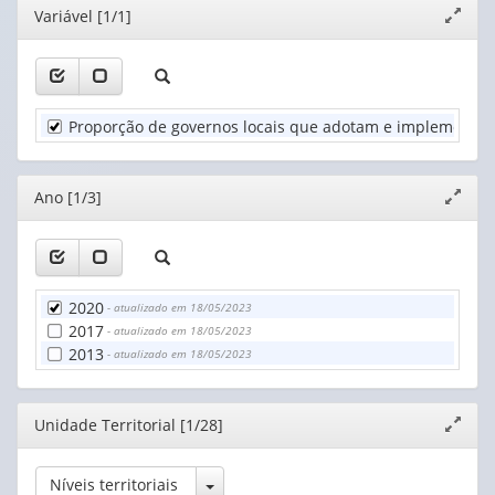
Editor
Variável [1/1]
Expand
1
(possui
janela
valor):
apenas
1
Ano
valor):
(1)
Proporção de governos locais que adotam e implementam e
Unidade
Territorial
(1)
Editor
Ano [1/3]
Expand
janela
2020
- atualizado em 18/05/2023
2017
- atualizado em 18/05/2023
2013
- atualizado em 18/05/2023
Editor
Unidade Territorial [1/28]
Expand
janela
Toggle Dropdown
Níveis territoriais