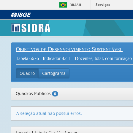
Serviços
BRASIL
Objetivos de Desenvolvimento Sustentável
Tabela 6676 - Indicador 4.c.1 - Docentes, total, com formação
Quadro
Cartograma
Quadros Públicos
0
A seleção atual não possui erros.
Editor
Layout: 1 tabela [1 x 1] - 1 valor