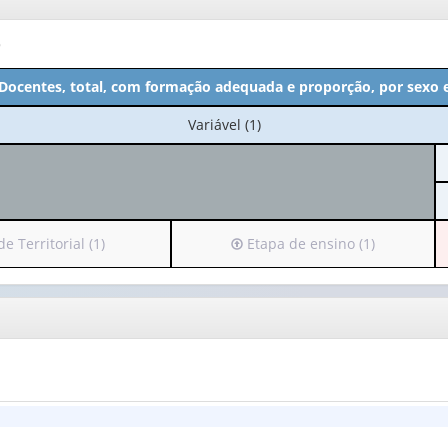
o
- Docentes, total, com formação adequada e proporção, por sexo 
No
Variável (1)
cabeçalho:
Variável
(1)
Irá
 Territorial (1)
Etapa de ensino (1)
para
o
o
cabeçalho
(possui
apenas
1
valor):
e
Etapa
al
de