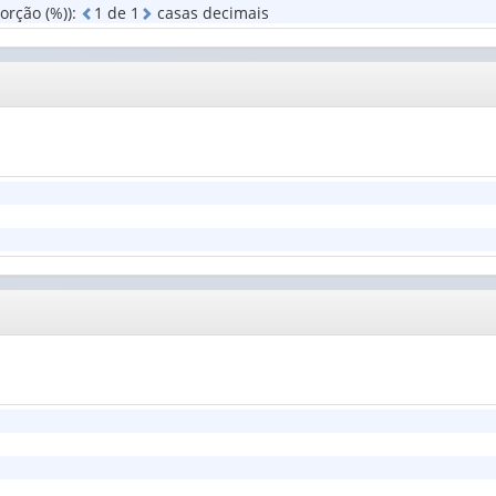
rção (%))
:
1
d
e
1
casas decimais
ensino
(1)