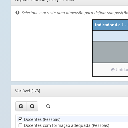
de
layout
Selecione e arraste uma dimensão para definir sua posiçã
Indicador 4.c.1 
Irá
Unidade
para
o
cabeçalh
Editor
Variável [1/3]
(possui
apenas
1
valor):
Docentes (Pessoas)
Unidad
Docentes com formação adequada (Pessoas)
Territori