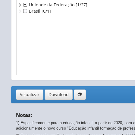
2010
- atualizado em 15/10/2025
Unidade da Federação
[1/27]
2009
- atualizado em 15/10/2025
Brasil
[0/1]
2008
- atualizado em 15/10/2025
2007
- atualizado em 15/10/2025
Visualizar
Download
Notas:
1) Especificamente para a educação infantil, a partir de 2020, pa
adicionalmente o novo curso "Educação infantil formação de profes