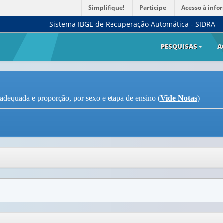
Simplifique!
Participe
Acesso à info
Sistema IBGE de Recuperação Automática - SIDRA
PESQUISAS
A
 adequada e proporção, por sexo e etapa de ensino (
Vide Notas
)