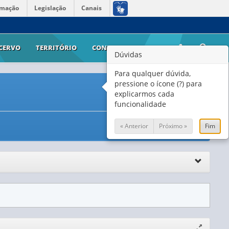
rmação
Legislação
Canais
CERVO
TERRITÓRIO
CONTATO
AJUDA
Dúvidas
Para qualquer dúvida,
pressione o ícone (?) para
explicarmos cada
funcionalidade
« Anterior
Próximo »
Fim
Expandir/