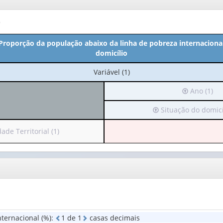
o
- Proporção da população abaixo da linha de pobreza internacional
domicílio
No
Variável (1)
cabeçalho:
Irá
Ano (1)
Variável
para
(1)
Irá
Situação do domicíl
o
para
cabeçalho
o
(possui
de Territorial (1)
cabeçalho
apenas
(possui
1
apenas
valor):
lho
1
i
valor):
Ano
s
(1)
Situação
do
ternacional (%)
:
1
d
e
1
casas decimais
domicílio
de