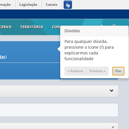
rmação
Legislação
Canais
CERVO
TERRITÓRIO
CONTATO
AJUDA
Dúvidas
Para qualquer dúvida,
pressione o ícone (?) para
explicarmos cada
tas
)
funcionalidade
« Anterior
Próximo »
Fim
Expandir/