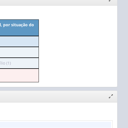
janela
, por situação do
io (1)
Expandir/
janela