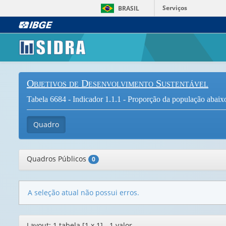
Serviços
BRASIL
Objetivos de Desenvolvimento Sustentável
Tabela 6684 - Indicador 1.1.1 - Proporção da população abaixo 
Quadro
Quadros Públicos
0
A seleção atual não possui erros.
Editor
Layout: 1 tabela [1 x 1] - 1 valor