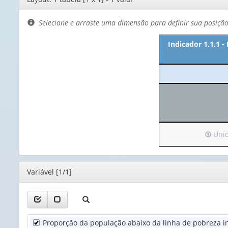
de
layout
Selecione e arraste uma dimensão para definir sua posiçã
Indicador 1.1.1 
Irá
Unida
para
o
cabeça
Editor
Variável [1/1]
(possu
apena
1
valor):
Proporção da população abaixo da linha de pobreza in
Unida