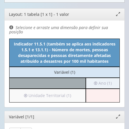
Editor
Layout: 1 tabela [1 x 1] - 1 valor
Expand
de
janela
layout
Selecione e arraste uma dimensão para definir sua
posição
Indicador 11.5.1 (também se aplica aos indicadores
1.5.1 e 13.1.1) - Número de mortes, pessoas
desaparecidas e pessoas diretamente afetadas
atribuído a desastres por 100 mil habitantes
No
Variável (1)
cabeçalho:
Irá
Ano (1)
Variável
para
(1)
o
Irá
Unidade Territorial (1)
cabeçalho
para
(possui
o
apenas
cabeçalho
Editor
Variável [1/1]
Expand
1
(possui
janela
valor):
apenas