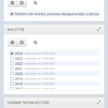
1
Ano
valor):
(1)
Número de mortes, pessoas desaparecidas e pessoas diret
Unidade
Territorial
(1)
Editor
Ano [1/10]
Expand
janela
2024
- atualizado em 05/05/2026
2023
- atualizado em 23/06/2025
2022
- atualizado em 23/06/2025
2021
- atualizado em 23/06/2025
2020
- atualizado em 23/06/2025
2019
- atualizado em 23/06/2025
2018
- atualizado em 23/06/2025
2017
- atualizado em 23/06/2025
2016
- atualizado em 23/06/2025
2015
- atualizado em 23/06/2025
Editor
Unidade Territorial [1/33]
Expand
janela