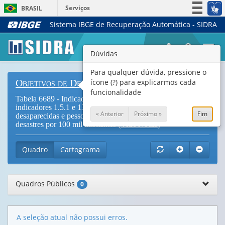
Serviços
BRASIL
Sistema IBGE de Recuperação Automática - SIDRA
Simplifique!
Participe
Togg
Dúvidas
Acesso à informação
navi
Legislação
Para qualquer dúvida, pressione o
ícone (?) para explicarmos cada
Objetivos de Desenvolvimento Sustentável
Canais
funcionalidade
Tabela 6689 - Indicador 11.5.1 (também se aplica aos
indicadores 1.5.1 e 13.1.1) - Número de mortes, pessoas
« Anterior
Próximo »
Fim
desaparecidas e pessoas diretamente afetadas atribuído a
desastres por 100 mil habitantes (
Vide Notas
)
Quadro
Cartograma
Quadros Públicos
0
A seleção atual não possui erros.