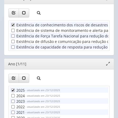
janela
valor):
apenas
1
Ano
valor):
(1)
Existência de conhecimento dos riscos de desastres no B
Unidade
Existência de sistema de monitoramento e alerta para re
Territorial
Existência de Força Tarefa Nacional para redução do ris
(1)
Existência de difusão e comunicação para redução do ris
Existência de capacidade de resposta para redução do ri
Editor
Ano [1/11]
Expand
janela
2025
- atualizado em 23/12/2025
2024
- atualizado em 23/12/2025
2023
- atualizado em 23/12/2025
2022
- atualizado em 23/12/2025
2021
- atualizado em 23/12/2025
2020
- atualizado em 23/12/2025