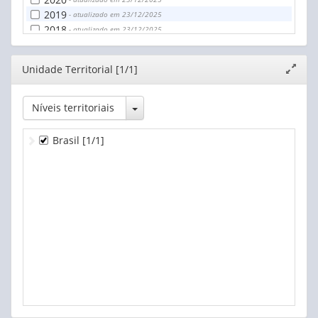
2019
- atualizado em 23/12/2025
2018
- atualizado em 23/12/2025
2017
- atualizado em 23/12/2025
2016
- atualizado em 23/12/2025
Editor
Unidade Territorial [1/1]
Expand
2015
- atualizado em 23/12/2025
janela
Toggle Dropdown
Níveis territoriais
Brasil
[1/1]