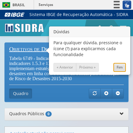
Serviços
BRASIL
Sistema IBGE de Recuperação Automática - SIDRA
Simplifique!
Participe
Togg
Dúvidas
Acesso à informação
navi
Legislação
Para qualquer dúvida, pressione o
ícone (?) para explicarmos cada
Objetivos de Desenvolvimento Sustentável
Canais
funcionalidade
Tabela 6749 - Indicador 11.b.1 (também se aplica aos
indicadores 1.5.3 e 13.1.2) - Número de países que adotam e
« Anterior
Próximo »
Fim
implementam estratégias nacionais de redução de risco de
desastres em linha com o Marco de Sendai para a Redução
de Risco de Desastres 2015-2030
Quadro
Quadros Públicos
0