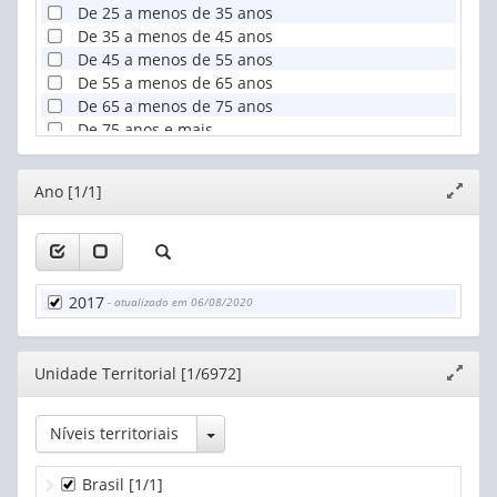
De 25 a menos de 35 anos
De 35 a menos de 45 anos
De 45 a menos de 55 anos
De 55 a menos de 65 anos
De 65 a menos de 75 anos
De 75 anos e mais
Editor
Ano [1/1]
Expand
janela
2017
- atualizado em 06/08/2020
Editor
Unidade Territorial [1/6972]
Expand
janela
Toggle Dropdown
Níveis territoriais
Brasil
[1/1]