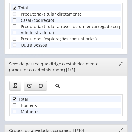
Total
Produtor(a) titular diretamente
Casal (codireção)
Produtor(a) titular através de um encarregado ou pess
Administrador(a)
Produtores (explorações comunitárias)
Outra pessoa
Editor
Sexo da pessoa que dirige o estabelecimento
Expand
(produtor ou administrador) [1/3]
janela
Total
Homens
Mulheres
Editor
Grupos de atividade econômica [1/10]
Expand