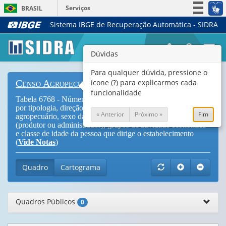
Serviços
BRASIL
Sistema IBGE de Recuperação Automática - SIDRA
Simplifique!
Participe
Togg
Dúvidas
Acesso à informação
navi
Legislação
Para qualquer dúvida, pressione o
ícone (?) para explicarmos cada
Censo Agropecuário
Canais
funcionalidade
Tabela 6768 - Número de estabelecimentos agropecuários,
por tipologia, direção dos trabalhos do estabelecimento
« Anterior
Próximo »
Fim
agropecuário, sexo da pessoa que dirige o estabelecimento
(produtor ou administrador), grupos de atividade econômica
e classe de idade da pessoa que dirige o estabelecimento
(
Vide Notas
)
Quadro
Cartograma
Quadros Públicos
0