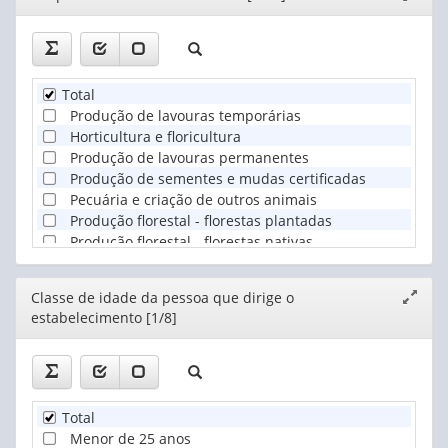
janela
Total
Produção de lavouras temporárias
Horticultura e floricultura
Produção de lavouras permanentes
Produção de sementes e mudas certificadas
Pecuária e criação de outros animais
Produção florestal - florestas plantadas
Produção florestal - florestas nativas
Pesca
Aquicultura
Editor
Classe de idade da pessoa que dirige o
Expand
estabelecimento [1/8]
janela
Total
Menor de 25 anos