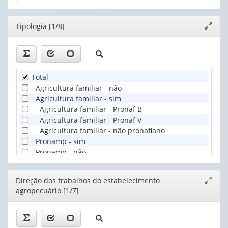
que
dirige
Editor
Tipologia [1/8]
Expand
...
janela
(1)
Total
Agricultura familiar - não
Agricultura familiar - sim
Agricultura familiar - Pronaf B
Agricultura familiar - Pronaf V
Agricultura familiar - não pronafiano
Pronamp - sim
Pronamp - não
Editor
Direção dos trabalhos do estabelecimento
Expand
agropecuário [1/7]
janela