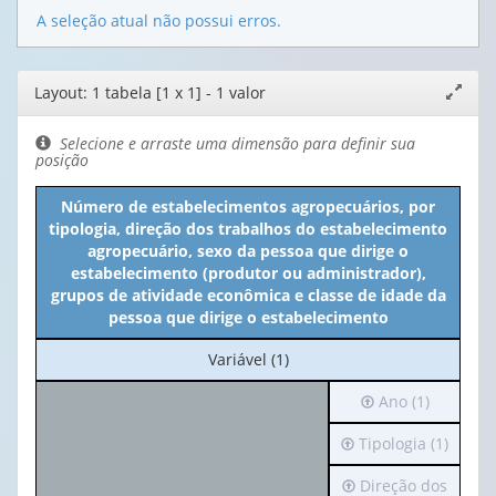
A seleção atual não possui erros.
Editor
Layout: 1 tabela [1 x 1] - 1 valor
Expand
de
janela
layout
Selecione e arraste uma dimensão para definir sua
posição
Número de estabelecimentos agropecuários, por
tipologia, direção dos trabalhos do estabelecimento
agropecuário, sexo da pessoa que dirige o
estabelecimento (produtor ou administrador),
grupos de atividade econômica e classe de idade da
pessoa que dirige o estabelecimento
No
Variável (1)
cabeçalho:
Irá
Ano (1)
Variável
para
(1)
Irá
Tipologia (1)
o
para
cabeçalho
Irá
Direção dos
o
(possui