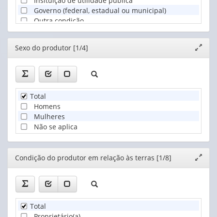
Insituição de utilidade pública
Governo (federal, estadual ou municipal)
Outra condição
Editor
Sexo do produtor [1/4]
Expand
janela
Total
Homens
Mulheres
Não se aplica
Editor
Condição do produtor em relação às terras [1/8]
Expand
janela
Total
Proprietário(a)