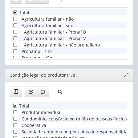
Total
Agricultura familiar - não
Agricultura familiar - sim
Agricultura familiar - Pronaf B
Agricultura familiar - Pronaf V
Agricultura familiar - não pronafiano
Pronamp - sim
Pronamp - não
Editor
Condição legal do produtor [1/8]
Expand
janela
Total
Produtor individual
Condomínio, consórcio ou união de pessoas (inclusive c
Cooperativa
Sociedade anônima ou por cotas de responsabilidade li