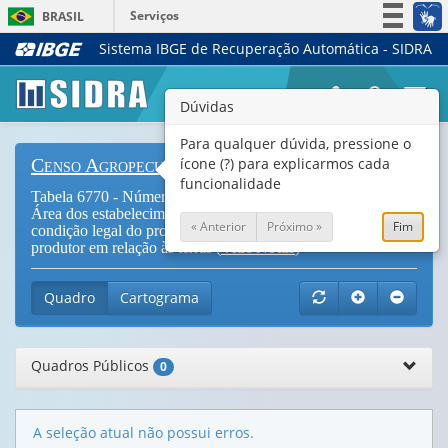
Serviços
BRASIL
Sistema IBGE de Recuperação Automática - SIDRA
Simplifique!
Participe
Togg
Dúvidas
Acesso à informação
navi
Legislação
Para qualquer dúvida, pressione o
ícone (?) para explicarmos cada
Censo Agropecuário
Canais
funcionalidade
Tabela 6770 - Número de estabelecimentos agropecuários e
Área dos estabelecimentos agropecuários, por tipologia,
« Anterior
Próximo »
Fim
condição legal do produtor, sexo do produtor e condição do
produtor em relação às terras (
Vide Notas
)
Quadro
Cartograma
Quadros Públicos
0
A seleção atual não possui erros.