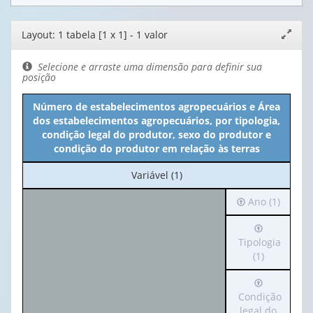
Editor
Layout: 1 tabela [1 x 1] - 1 valor
Expand
de
janela
layout
Selecione e arraste uma dimensão para definir sua
posição
Número de estabelecimentos agropecuários e Área
dos estabelecimentos agropecuários, por tipologia,
condição legal do produtor, sexo do produtor e
condição do produtor em relação às terras
No
Variável (1)
cabeçalho:
Irá
Ano (1)
Variável
para
(1)
Irá
o
para
Tipologia
cabeçalho
o
(1)
(possui
cabeçalho
apenas
Irá
(possui
1
para
Condição
apenas
valor):
o
legal do
1