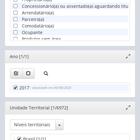
Concessionário(a) ou assentado(a) aguardando titulação 
Arrendatário(a)
Parceiro(a)
Comodatário(a)
Ocupante
Produtor sem área
Editor
Ano [1/1]
Expand
janela
2017
- atualizado em 06/08/2020
Editor
Unidade Territorial [1/6972]
Expand
janela
Toggle Dropdown
Níveis territoriais
Brasil
[1/1]