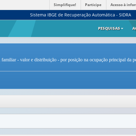
Simplifique!
Participe
Acesso à info
Sistema IBGE de Recuperação Automática - SIDRA
PESQUISAS
A
miliar - valor e distribuição - por posição na ocupação principal da pes