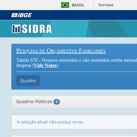
Serviços
BRASIL
Pesquisa de Orçamentos Familiares
Tabela 678 - Despesa monetária e não monetária média mensal fa
despesa (
Vide Notas
)
Quadro
Quadros Públicos
0
A seleção atual não possui erros.