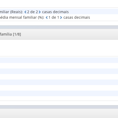
Situação
ocupação
valor):
do
principal
liar (Reais)
:
2
d
e
2
casas decimais
domicílio
da
Tipos
édia mensal familiar (%)
:
1
d
e
1
casas decimais
(1)
pess...
de
(1)
despesa
(1)
amília [1/8]