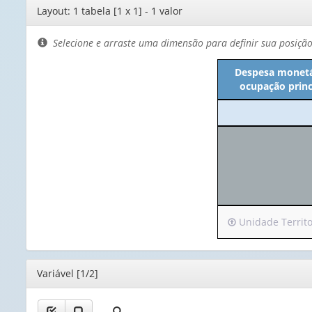
Editor
Layout: 1 tabela [1 x 1] - 1 valor
de
layout
Selecione e arraste uma dimensão para definir sua posiçã
Despesa monetár
ocupação princi
Irá
Unidade Territor
para
o
cabeçalho
Editor
Variável [1/2]
(possui
apenas
1