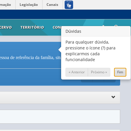
rmação
Legislação
Canais
CERVO
TERRITÓRIO
CONTATO
AJUDA
Dúvidas
Para qualquer dúvida,
pressione o ícone (?) para
explicarmos cada
soa de referência da família, situação do domicílio e tipos de
funcionalidade
« Anterior
Próximo »
Fim