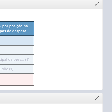
Expandir/
janela
- por posição na
tipos de despesa
pal da pess... (1)
ílio (1)
Expandir/
janela