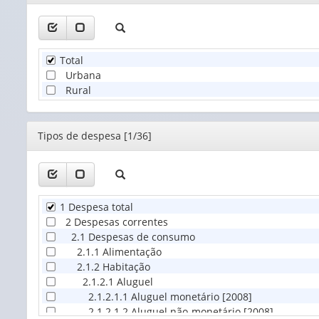
Total
Urbana
Rural
Editor
Tipos de despesa [1/36]
1 Despesa total
2 Despesas correntes
2.1 Despesas de consumo
2.1.1 Alimentação
2.1.2 Habitação
2.1.2.1 Aluguel
2.1.2.1.1 Aluguel monetário [2008]
2.1.2.1.2 Aluguel não-monetário [2008]