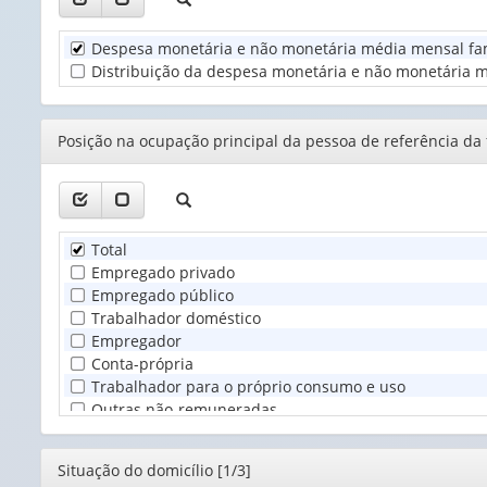
valor):
Despesa monetária e não monetária média mensal fami
Unidade
Distribuição da despesa monetária e não monetária m
Territorial
(1)
Editor
Posição na ocupação principal da pessoa de referência da f
Total
Empregado privado
Empregado público
Trabalhador doméstico
Empregador
Conta-própria
Trabalhador para o próprio consumo e uso
Outras não-remuneradas
Editor
Situação do domicílio [1/3]