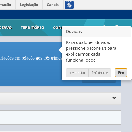
rmação
Legislação
Canais
CERVO
TERRITÓRIO
CONTATO
AJUDA
Dúvidas
Para qualquer dúvida,
pressione o ícone (?) para
explicarmos cada
riações em relação aos três trimestres móveis anteriores e ao
funcionalidade
« Anterior
Próximo »
Fim