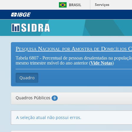
Serviços
BRASIL
Pesquisa Nacional por Amostra de Domicílios 
Tabela 6807 - Percentual de pessoas desalentadas na população n
mesmo trimestre móvel do ano anterior (
Vide Notas
)
Quadro
Quadros Públicos
0
A seleção atual não possui erros.