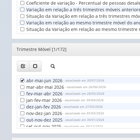
Coeficiente de variação - Percentual de pessoas desa
Terr
Variação em relação a três trimestres móveis anterio
(1)
Situação da Variação em relação a três trimestres mó
Variação em relação ao mesmo trimestre móvel do ano 
Situação da Variação em relação ao mesmo trimestre 
Editor
Trimestre Móvel [1/172]
abr-mai-jun 2026
- atualizado em 30/07/2026
mar-abr-mai 2026
- atualizado em 26/06/2026
fev-mar-abr 2026
- atualizado em 28/05/2026
jan-fev-mar 2026
- atualizado em 30/04/2026
dez-jan-fev 2026
- atualizado em 27/03/2026
nov-dez-jan 2026
- atualizado em 05/03/2026
out-nov-dez 2025
- atualizado em 30/01/2026
set-out-nov 2025
- atualizado em 30/12/2025
ago-set-out 2025
- atualizado em 28/11/2025
jul-ago-set 2025
- atualizado em 31/10/2025