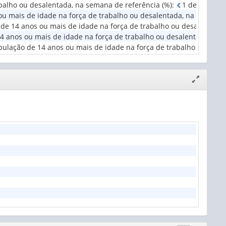
abalho ou desalentada, na semana de referência (%)
:
1
d
e
1
casa
ou mais de idade na força de trabalho ou desalentada, na semana d
o de 14 anos ou mais de idade na força de trabalho ou desalentad
 anos ou mais de idade na força de trabalho ou desalentada, na s
pulação de 14 anos ou mais de idade na força de trabalho ou desa
Expandir/
janela