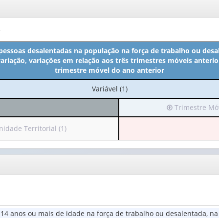
o
pessoas desalentadas na população na força de trabalho ou desal
variação, variações em relação aos três trimestres móveis anter
trimestre móvel do ano anterior
No
Variável (1)
cabeçalho:
Irá
Trimestre Móv
Variável
para
(1)
o
idade Territorial (1)
cabeçalho
a
(possui
apenas
eçalho
1
sui
valor):
nas
Trimestre
):
Móvel
14 anos ou mais de idade na força de trabalho ou desalentada, na
(1)
dade