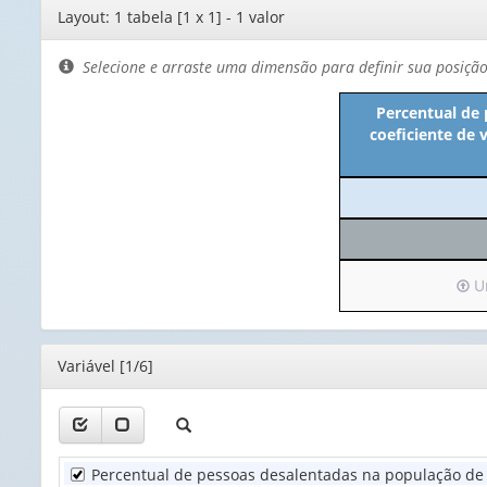
Editor
Layout: 1 tabela [1 x 1] - 1 valor
de
layout
Selecione e arraste uma dimensão para definir sua posiçã
Percentual de 
coeficiente de 
Irá
Un
par
o
cab
Editor
Variável [1/6]
(pos
ape
1
valor
Percentual de pessoas desalentadas na população de 
Uni