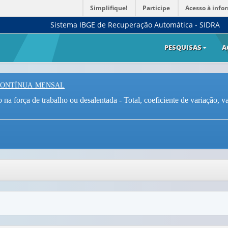
Simplifique!
Participe
Acesso à info
Sistema IBGE de Recuperação Automática - SIDRA
PESQUISAS
A
Contínua mensal
a força de trabalho ou desalentada - Total, coeficiente de variação, va