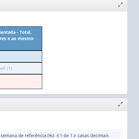
Expandir/
janela
entada - Total,
iores e ao mesmo
el (1)
Expandir/
janela
 semana de referência (%)
:
1
d
e
1
casas decimais