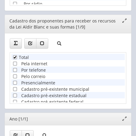
Por rádio
Por carro de som ou porta a porta
Por outro meio
Editor
Cadastro dos proponentes para receber os recursos
Expand
Não divulgou
da Lei Aldir Blanc e suas formas [1/9]
janela
Não divulgou porque não teve permissão da procuradori
Total
Pela internet
Por telefone
Pelo correio
Presencialmente
Cadastro pré-existente municipal
Cadastro pré-existente estadual
Cadastro pré-existente federal
Por outro meio
Editor
Ano [1/1]
Expand
janela