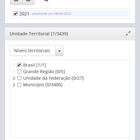
2021
- atualizado em 28/09/2023
Editor
Unidade Territorial [1/3439]
Expand
janela
Toggle Dropdown
Níveis territoriais
Brasil
[1/1]
Grande Região
[0/5]
Unidade da Federação
[0/27]
Município
[0/3406]