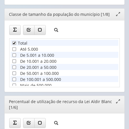
ao
(1)
públ...
Editor
Classe de tamanho da população do município [1/8]
Expand
(1)
janela
Total
Até 5.000
De 5.001 a 10.000
De 10.001 a 20.000
De 20.001 a 50.000
De 50.001 a 100.000
De 100.001 a 500.000
Mais de 500.000
Editor
Percentual de utilização de recurso da Lei Aldir Blanc
Expand
[1/6]
janela