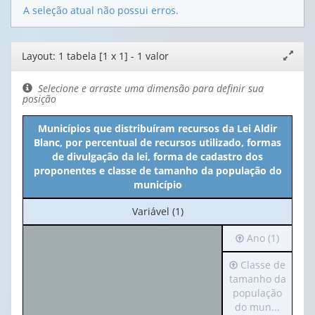
A seleção atual não possui erros.
Editor
Layout: 1 tabela [1 x 1] - 1 valor
Expand
de
janela
layout
Selecione e arraste uma dimensão para definir sua
posição
Municípios que distribuíram recursos da Lei Aldir
Blanc, por percentual de recursos utilizado, formas
de divulgação da lei, forma de cadastro dos
proponentes e classe de tamanho da população do
município
No
Variável (1)
cabeçalho:
Irá
Ano (1)
Variável
para
(1)
Irá
Classe de
o
para
tamanho da
cabeçalho
o
população
(possui
cabeçalho
do mun...
apenas