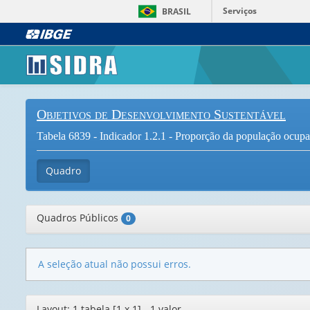
Serviços
BRASIL
Objetivos de Desenvolvimento Sustentável
Tabela 6839 - Indicador 1.2.1 - Proporção da população ocupad
Quadro
Quadros Públicos
0
A seleção atual não possui erros.
Editor
Layout: 1 tabela [1 x 1] - 1 valor