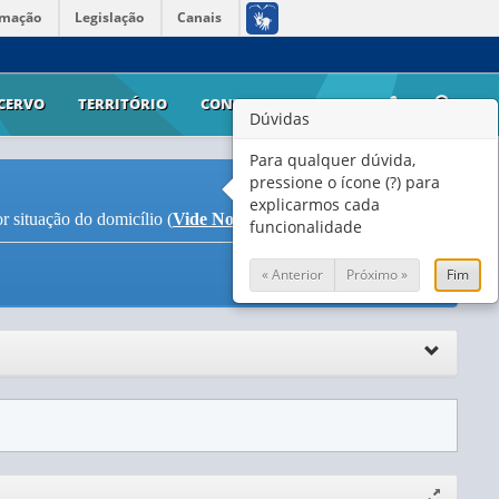
rmação
Legislação
Canais
CERVO
TERRITÓRIO
CONTATO
AJUDA
Dúvidas
Para qualquer dúvida,
pressione o ícone (?) para
explicarmos cada
r situação do domicílio (
Vide Notas
)
funcionalidade
« Anterior
Próximo »
Fim
Expandir/