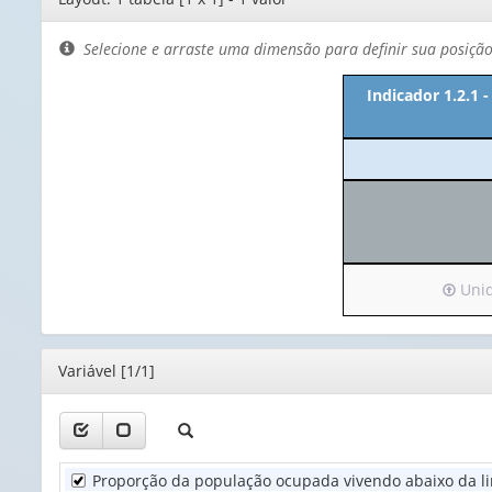
de
layout
Selecione e arraste uma dimensão para definir sua posiçã
Indicador 1.2.1 
Irá
Unida
para
o
cabeça
Editor
Variável [1/1]
(possu
apena
1
valor):
Proporção da população ocupada vivendo abaixo da li
Unida