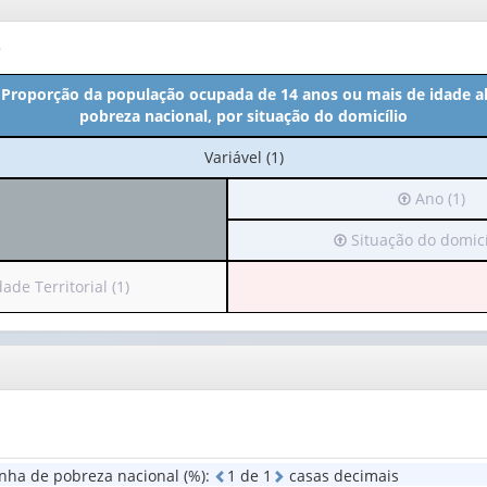
o
- Proporção da população ocupada de 14 anos ou mais de idade a
pobreza nacional, por situação do domicílio
No
Variável (1)
cabeçalho:
Irá
Ano (1)
Variável
para
(1)
Irá
Situação do domicíl
o
para
cabeçalho
o
(possui
de Territorial (1)
cabeçalho
apenas
(possui
1
apenas
valor):
lho
1
i
valor):
Ano
s
(1)
Situação
do
nha de pobreza nacional (%)
:
1
d
e
1
casas decimais
domicílio
de