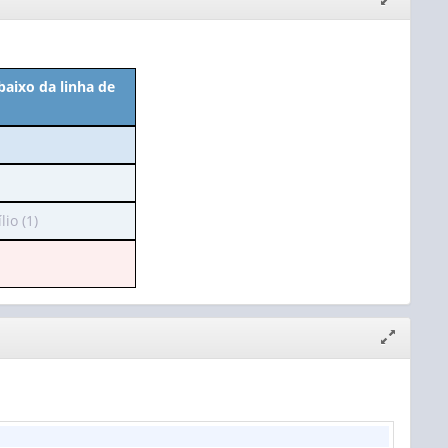
janela
baixo da linha de
io (1)
Expandir/
janela