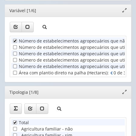
1
produtor
1
1
valor):
(1)
Editor
Variável [1/6]
valor):
valor):
Expand
janela
Classe
Unidade
Condição
de
Territorial
do
idade
(1)
produtor
do
Número de estabelecimentos agropecuários que não utili
em
produtor
relação
Número de estabelecimentos agropecuários que utilizara
(1)
às
Número de estabelecimentos agropecuários que utilizara
te...
Número de estabelecimentos agropecuários que utilizara
(1)
Número de estabelecimentos agropecuários que utilizara
Área com plantio direto na palha (Hectares)
:
0
d
e
3
ca
Editor
Tipologia [1/8]
Expand
janela
Total
Agricultura familiar - não
Agricultura familiar - sim