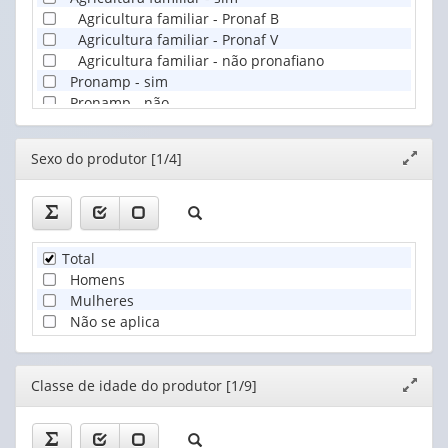
Agricultura familiar - Pronaf B
Agricultura familiar - Pronaf V
Agricultura familiar - não pronafiano
Pronamp - sim
Pronamp - não
Editor
Sexo do produtor [1/4]
Expand
janela
Total
Homens
Mulheres
Não se aplica
Editor
Classe de idade do produtor [1/9]
Expand
janela