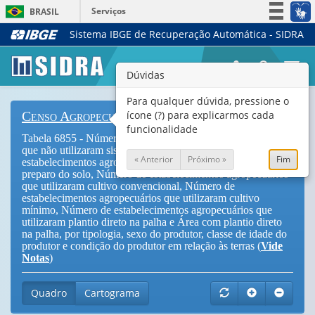
Serviços
BRASIL
Sistema IBGE de Recuperação Automática - SIDRA
Simplifique!
Participe
Togg
Dúvidas
Acesso à informação
navi
Legislação
Para qualquer dúvida, pressione o
ícone (?) para explicarmos cada
Censo Agropecuário
Canais
funcionalidade
Tabela 6855 - Número de estabelecimentos agropecuários
que não utilizaram sistema de preparo do solo, Número de
« Anterior
Próximo »
Fim
estabelecimentos agropecuários que utilizaram sistema de
preparo do solo, Número de estabelecimentos agropecuários
que utilizaram cultivo convencional, Número de
estabelecimentos agropecuários que utilizaram cultivo
mínimo, Número de estabelecimentos agropecuários que
utilizaram plantio direto na palha e Área com plantio direto
na palha, por tipologia, sexo do produtor, classe de idade do
produtor e condição do produtor em relação às terras (
Vide
Notas
)
Quadro
Cartograma