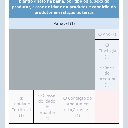
plantio direto na palha, por tipologia, sexo do
produtor, classe de idade do produtor e condição do
produtor em relação às terras
No
Variável (1)
cabeçalho:
Irá
Ano (1)
Variável
para
(1)
Irá
o
para
Tipologia
cabeçalho
o
(1)
(possui
cabeçalho
apenas
Irá
Sexo
(possui
1
para
do
apenas
valor):
o
produtor
1
cabeçalho
(1)
valor):
Ano
(possui
(1)
Irá
Classe
apenas
Tipologia
Irá
Irá
Condição do
para
de idade
1
(1)
para
para
Unidade
produtor em
o
do
valor):
o
o
Territorial
relação às te...
cabeçalho
produtor
cabeçalho
cabeçalho
(1)
(1)
(possui
(1)
Sexo
(possui
(possui
apenas
do
apenas
apenas