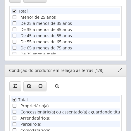
Total
Menor de 25 anos
De 25 a menos de 35 anos
De 35 a menos de 45 anos
De 45 a menos de 55 anos
De 55 a menos de 65 anos
De 65 a menos de 75 anos
De 75 anos e mais
Não se aplica
Editor
Condição do produtor em relação às terras [1/8]
Expand
janela
Total
Proprietário(a)
Concessionário(a) ou assentado(a) aguardando titulação 
Arrendatário(a)
Parceiro(a)
Comodatário(a)