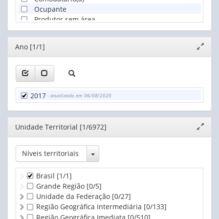
Ocupante
Produtor sem área
Editor
Ano [1/1]
Expand
janela
2017
- atualizado em 06/08/2020
Editor
Unidade Territorial [1/6972]
Expand
janela
Toggle Dropdown
Níveis territoriais
Brasil
[1/1]
Grande Região
[0/5]
Unidade da Federação
[0/27]
Região Geográfica Intermediária
[0/133]
Região Geográfica Imediata
[0/510]