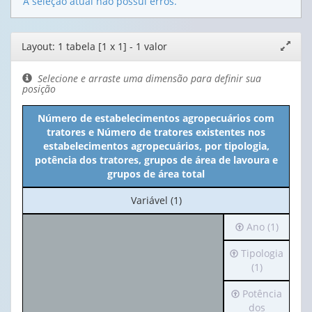
A seleção atual não possui erros.
Editor
Layout: 1 tabela [1 x 1] - 1 valor
Expand
de
janela
layout
Selecione e arraste uma dimensão para definir sua
posição
Número de estabelecimentos agropecuários com
tratores e Número de tratores existentes nos
estabelecimentos agropecuários, por tipologia,
potência dos tratores, grupos de área de lavoura e
grupos de área total
No
Variável (1)
cabeçalho:
Irá
Ano (1)
Variável
para
(1)
Irá
Tipologia
o
para
(1)
cabeçalho
o
(possui
Irá
Potência
cabeçalho
apenas
para
dos
(possui
1