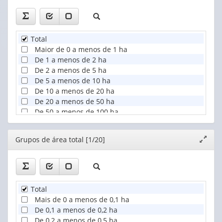
Total
Maior de 0 a menos de 1 ha
De 1 a menos de 2 ha
De 2 a menos de 5 ha
De 5 a menos de 10 ha
De 10 a menos de 20 ha
De 20 a menos de 50 ha
De 50 a menos de 100 ha
De 100 a menos de 200 ha
De 200 a menos de 500 ha
Editor
Grupos de área total [1/20]
Expand
De 500 e mais ha
janela
Produtor sem área de lavoura
Total
Mais de 0 a menos de 0,1 ha
De 0,1 a menos de 0,2 ha
De 0,2 a menos de 0,5 ha