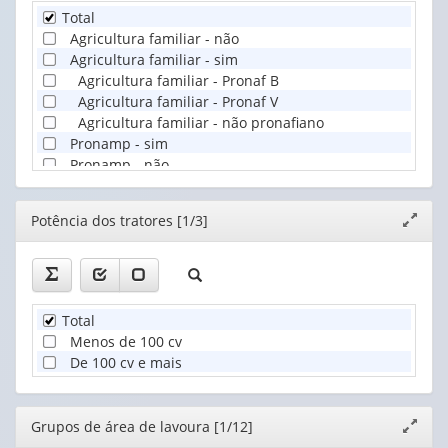
Total
Agricultura familiar - não
Agricultura familiar - sim
Agricultura familiar - Pronaf B
Agricultura familiar - Pronaf V
Agricultura familiar - não pronafiano
Pronamp - sim
Pronamp - não
Editor
Potência dos tratores [1/3]
Expand
janela
Total
Menos de 100 cv
De 100 cv e mais
Editor
Grupos de área de lavoura [1/12]
Expand
janela