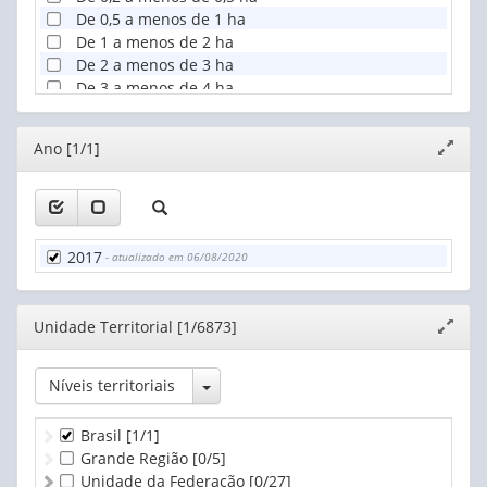
De 0,5 a menos de 1 ha
De 1 a menos de 2 ha
De 2 a menos de 3 ha
De 3 a menos de 4 ha
De 4 a menos de 5 ha
De 5 a menos de 10 ha
Editor
Ano [1/1]
Expand
De 10 a menos de 20 ha
janela
De 20 a menos de 50 ha
De 50 a menos de 100 ha
De 100 a menos de 200 ha
De 200 a menos de 500 ha
2017
- atualizado em 06/08/2020
De 500 a menos de 1.000 ha
De 1.000 a menos de 2.500 ha
De 2.500 a menos de 10.000 ha
Editor
Unidade Territorial [1/6873]
Expand
De 10.000 ha e mais
janela
Produtor sem área
Toggle Dropdown
Níveis territoriais
Brasil
[1/1]
Grande Região
[0/5]
Unidade da Federação
[0/27]