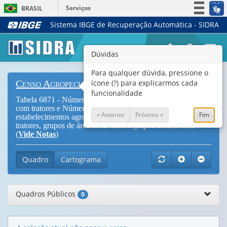
Serviços
BRASIL
Sistema IBGE de Recuperação Automática - SIDRA
Simplifique!
Participe
Togg
Dúvidas
Acesso à informação
navi
Legislação
Para qualquer dúvida, pressione o
ícone (?) para explicarmos cada
Censo Agropecuário
Canais
funcionalidade
Tabela 6871 - Número de estabelecimentos agropecuários
com tratores e Número de tratores existentes nos
« Anterior
Próximo »
Fim
estabelecimentos agropecuários, por tipologia, potência dos
tratores, grupos de área de lavoura e grupos de área total
(
Vide Notas
)
Quadro
Cartograma
Quadros Públicos
0