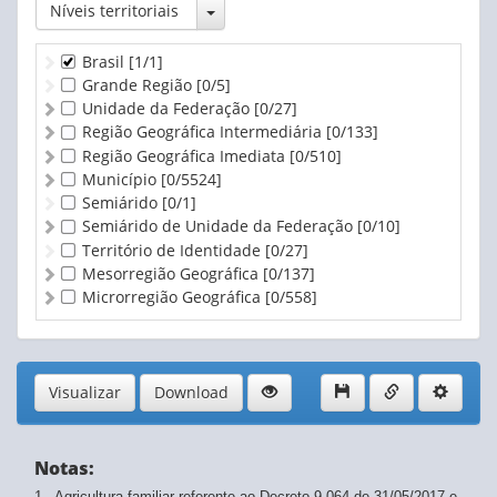
Toggle Dropdown
Níveis territoriais
Brasil
[1/1]
Grande Região
[0/5]
Unidade da Federação
[0/27]
Região Geográfica Intermediária
[0/133]
Região Geográfica Imediata
[0/510]
Município
[0/5524]
Semiárido
[0/1]
Semiárido de Unidade da Federação
[0/10]
Território de Identidade
[0/27]
Mesorregião Geográfica
[0/137]
Microrregião Geográfica
[0/558]
Visualizar
Download
Notas:
1 - Agricultura familiar referente ao Decreto 9.064 de 31/05/2017 e