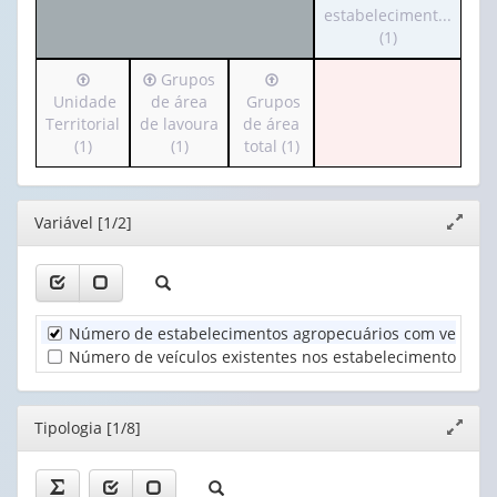
o
estabeleciment...
(possui
1
cabeçalho
(1)
apenas
valor):
(possui
1
Irá
Irá
Irá
Grupos
apenas
valor):
Ano
para
para
para
Unidade
de área
Grupos
1
(1)
o
o
o
Territorial
de lavoura
de área
valor):
Tipologia
cabeçalho
cabeçalho
cabeçalho
(1)
(1)
total (1)
(1)
(possui
(possui
(possui
Veículos
apenas
apenas
apenas
existentes
1
1
1
no
Editor
Variável [1/2]
Expand
valor):
valor):
valor):
estabeleciment...
janela
(1)
Unidade
Grupos
Grupos
Territorial
de
de
(1)
área
área
Número de estabelecimentos agropecuários com veículos
de
total
Número de veículos existentes nos estabelecimentos agr
lavoura
(1)
(1)
Editor
Tipologia [1/8]
Expand
janela