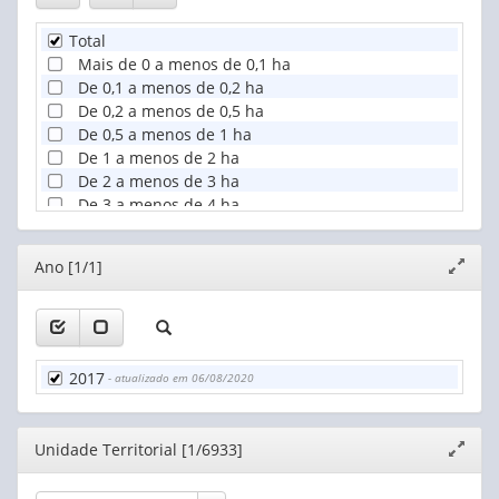
Total
Mais de 0 a menos de 0,1 ha
De 0,1 a menos de 0,2 ha
De 0,2 a menos de 0,5 ha
De 0,5 a menos de 1 ha
De 1 a menos de 2 ha
De 2 a menos de 3 ha
De 3 a menos de 4 ha
De 4 a menos de 5 ha
De 5 a menos de 10 ha
Editor
Ano [1/1]
Expand
De 10 a menos de 20 ha
janela
De 20 a menos de 50 ha
De 50 a menos de 100 ha
De 100 a menos de 200 ha
De 200 a menos de 500 ha
2017
- atualizado em 06/08/2020
De 500 a menos de 1.000 ha
De 1.000 a menos de 2.500 ha
De 2.500 a menos de 10.000 ha
Editor
Unidade Territorial [1/6933]
Expand
De 10.000 ha e mais
janela
Produtor sem área