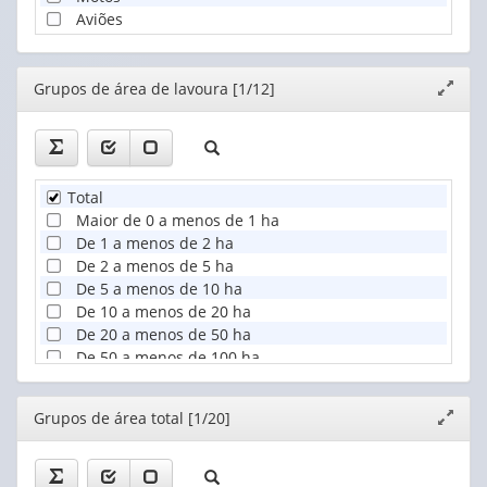
Aviões
Editor
Grupos de área de lavoura [1/12]
Expand
janela
Total
Maior de 0 a menos de 1 ha
De 1 a menos de 2 ha
De 2 a menos de 5 ha
De 5 a menos de 10 ha
De 10 a menos de 20 ha
De 20 a menos de 50 ha
De 50 a menos de 100 ha
De 100 a menos de 200 ha
De 200 a menos de 500 ha
Editor
Grupos de área total [1/20]
Expand
De 500 e mais ha
janela
Produtor sem área de lavoura