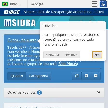
Serviços
BRASIL
Sistema IBGE de Recuperação Automática - SIDRA
Simplifique!
Participe
Togg
Dúvidas
Acesso à informação
navi
Legislação
Para qualquer dúvida, pressione o
ícone (?) para explicarmos cada
Censo Agropecuário
Canais
funcionalidade
Tabela 6877 - Número de estabelecimentos agropecuários
com veículos e Número de veículos existentes nos
« Anterior
Próximo »
Fim
estabelecimentos agropecuários, por tipologia, veículos
existentes no estabelecimento agropecuário, grupos de área
de lavoura e grupos de área total (
Vide Notas
)
Quadro
Cartograma
Quadros Públicos
0