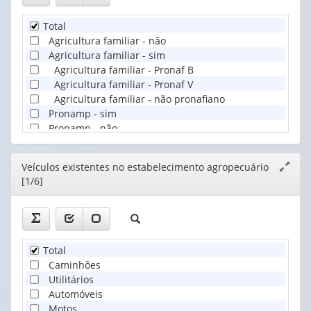
Total
Agricultura familiar - não
Agricultura familiar - sim
Agricultura familiar - Pronaf B
Agricultura familiar - Pronaf V
Agricultura familiar - não pronafiano
Pronamp - sim
Pronamp - não
Editor
Veículos existentes no estabelecimento agropecuário
Expand
[1/6]
janela
Total
Caminhões
Utilitários
Automóveis
Motos