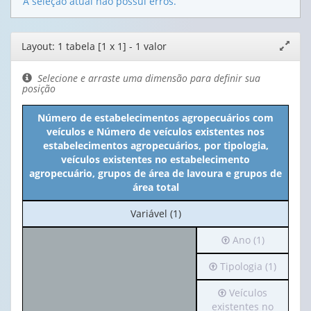
A seleção atual não possui erros.
Editor
Layout: 1 tabela [1 x 1] - 1 valor
Expand
de
janela
layout
Selecione e arraste uma dimensão para definir sua
posição
Número de estabelecimentos agropecuários com
veículos e Número de veículos existentes nos
estabelecimentos agropecuários, por tipologia,
veículos existentes no estabelecimento
agropecuário, grupos de área de lavoura e grupos de
área total
No
Variável (1)
cabeçalho:
Irá
Ano (1)
Variável
para
(1)
Irá
Tipologia (1)
o
para
cabeçalho
Irá
Veículos
o
(possui
para
existentes no
cabeçalho
apenas