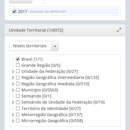
De 100 a menos de 200 ha
De 200 a menos de 500 ha
2017
- atualizado em 06/08/2020
De 500 a menos de 1.000 ha
De 1.000 a menos de 2.500 ha
De 2.500 a menos de 10.000 ha
Editor
Unidade Territorial [1/6972]
Expand
De 10.000 ha e mais
janela
Produtor sem área
Toggle Dropdown
Níveis territoriais
Brasil
[1/1]
Grande Região
[0/5]
Unidade da Federação
[0/27]
Região Geográfica Intermediária
[0/133]
Região Geográfica Imediata
[0/510]
Município
[0/5563]
Semiárido
[0/1]
Semiárido de Unidade da Federação
[0/10]
Território de Identidade
[0/27]
Mesorregião Geográfica
[0/137]
Microrregião Geográfica
[0/558]