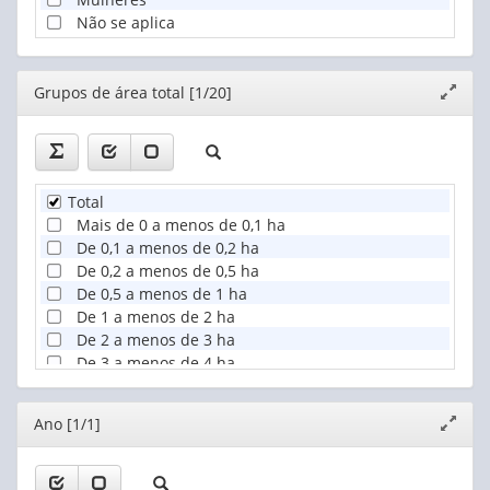
Não se aplica
Editor
Grupos de área total [1/20]
Expand
janela
Total
Mais de 0 a menos de 0,1 ha
De 0,1 a menos de 0,2 ha
De 0,2 a menos de 0,5 ha
De 0,5 a menos de 1 ha
De 1 a menos de 2 ha
De 2 a menos de 3 ha
De 3 a menos de 4 ha
De 4 a menos de 5 ha
De 5 a menos de 10 ha
Editor
Ano [1/1]
Expand
De 10 a menos de 20 ha
janela
De 20 a menos de 50 ha
De 50 a menos de 100 ha