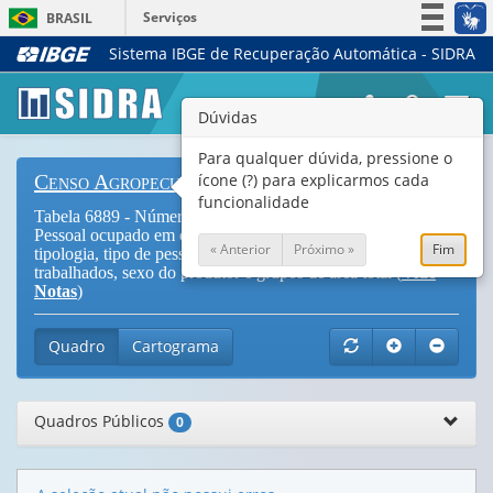
Serviços
BRASIL
Sistema IBGE de Recuperação Automática - SIDRA
Simplifique!
Participe
Togg
Dúvidas
Acesso à informação
navi
Legislação
Para qualquer dúvida, pressione o
ícone (?) para explicarmos cada
Censo Agropecuário
Canais
funcionalidade
Tabela 6889 - Número de estabelecimentos agropecuários e
Pessoal ocupado em estabelecimentos agropecuários, por
« Anterior
Próximo »
Fim
tipologia, tipo de pessoal ocupado, classes de dias
trabalhados, sexo do produtor e grupos de área total (
Vide
Notas
)
Quadro
Cartograma
Quadros Públicos
0