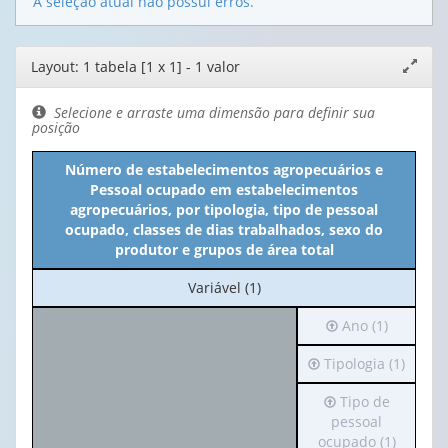
A seleção atual não possui erros.
Editor
Layout: 1 tabela [1 x 1] - 1 valor
Expand
de
janela
layout
Selecione e arraste uma dimensão para definir sua
posição
Número de estabelecimentos agropecuários e
Pessoal ocupado em estabelecimentos
agropecuários, por tipologia, tipo de pessoal
ocupado, classes de dias trabalhados, sexo do
produtor e grupos de área total
No
Variável (1)
cabeçalho:
Irá
Ano (1)
Variável
para
(1)
Irá
Tipologia (1)
o
para
cabeçalho
Irá
Tipo de
o
(possui
para
pessoal
cabeçalho
apenas
o
ocupado (1)
(possui
1