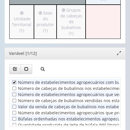
(possui
1
Irá
Grupos
apenas
valor):
Ano
Irá
Irá
Sexo
para
de cabeças
1
(1)
para
para
Unidade
do
o
de
valor):
Tipologia
o
o
Territorial
produtor
cabeçalho
bubalinos
(1)
cabeçalho
cabeçalho
(1)
(1)
(possui
(1)
Condição
(possui
(possui
apenas
do
apenas
apenas
1
produtor
1
1
valor):
em
Editor
Variável [1/12]
valor):
valor):
Expand
relação
janela
Grupos
às
Unidade
Sexo
de
te...
Territorial
do
cabeças
(1)
(1)
produtor
de
Número de estabelecimentos agropecuários com bubalin
(1)
bubalinos
Número de cabeças de bubalinos nos estabelecimentos a
(1)
Número de estabelecimentos agropecuários que vendera
Número de cabeças de bubalinos vendidas nos estabelec
Valor da venda de cabeças de bubalinos nos estabelecime
Número de estabelecimentos agropecuários que produzir
Búfalas ordenhadas nos estabelecimentos agropecuários
Quantidade produzida de leite de búfala (Mil litros)
:
0