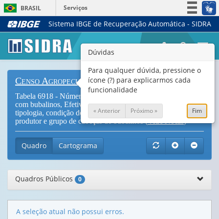
Serviços
BRASIL
Sistema IBGE de Recuperação Automática - SIDRA
Simplifique!
Participe
Togg
Dúvidas
Acesso à informação
navi
Legislação
Para qualquer dúvida, pressione o
ícone (?) para explicarmos cada
Censo Agropecuário
Canais
funcionalidade
Tabela 6918 - Número de estabelecimentos agropecuários
com bubalinos, Efetivos, Venda e Produção de leite, por
« Anterior
Próximo »
Fim
tipologia, condição do produtor em relação às terras, sexo do
produtor e grupo de cabeças de bubalinos (
Vide Notas
)
Quadro
Cartograma
Quadros Públicos
0
A seleção atual não possui erros.