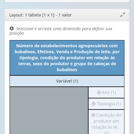
Editor
Layout: 1 tabela [1 x 1] - 1 valor
Expand
de
janela
layout
Selecione e arraste uma dimensão para definir sua
posição
Número de estabelecimentos agropecuários com
bubalinos, Efetivos, Venda e Produção de leite, por
tipologia, condição do produtor em relação às
terras, sexo do produtor e grupo de cabeças de
bubalinos
No
Variável (1)
cabeçalho:
Irá
Ano (1)
Variável
para
(1)
Irá
Tipologia (1)
o
para
cabeçalho
Irá
Condição do
o
(possui
para
produtor em
cabeçalho
apenas
o
relação às te...
(possui
1
cabeçalho
(1)
apenas
valor):