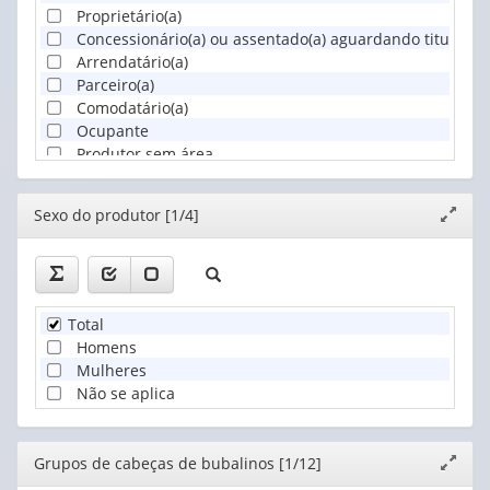
Proprietário(a)
Concessionário(a) ou assentado(a) aguardando titulação 
Arrendatário(a)
Parceiro(a)
Comodatário(a)
Ocupante
Produtor sem área
Editor
Sexo do produtor [1/4]
Expand
janela
Total
Homens
Mulheres
Não se aplica
Editor
Grupos de cabeças de bubalinos [1/12]
Expand
janela