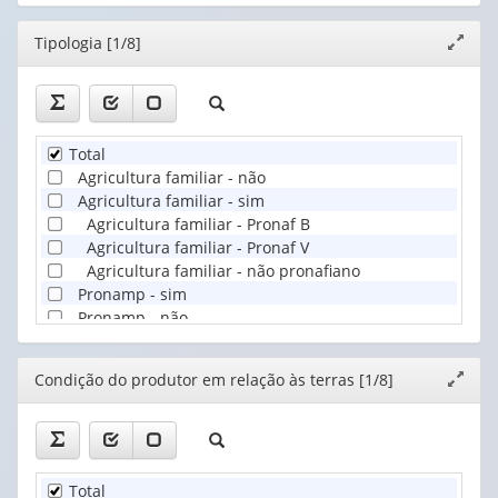
Valor da produção de leite de búfala (Mil Reais)
:
0
d
e
3
Número de estabelecimentos agropecuários que venderam
Editor
Tipologia [1/8]
Expand
Quantidade vendida de leite de búfala (Mil litros)
:
0
d
e
janela
Valor da venda de leite de búfala (Mil Reais)
:
0
d
e
3
ca
Total
Agricultura familiar - não
Agricultura familiar - sim
Agricultura familiar - Pronaf B
Agricultura familiar - Pronaf V
Agricultura familiar - não pronafiano
Pronamp - sim
Pronamp - não
Editor
Condição do produtor em relação às terras [1/8]
Expand
janela
Total