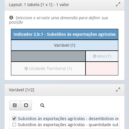
Editor
Layout: 1 tabela [1 x 1] - 1 valor
Expand
de
janela
layout
Selecione e arraste uma dimensão para definir sua
posição
Indicador 2.b.1 - Subsídios às exportações agrícolas
No
Variável (1)
cabeçalho:
Irá
Ano (1)
Variável
para
(1)
o
Irá
Unidade Territorial (1)
cabeçalho
para
(possui
o
apenas
cabeçalho
Editor
Variável [1/2]
Expand
1
(possui
janela
valor):
apenas
1
Ano
valor):
(1)
Subsídios às exportações agrícolas - desembolsos orçame
Unidade
Subsídios às exportações agrícolas - quantidade subsidi
Territorial