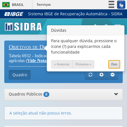
Serviços
BRASIL
Sistema IBGE de Recuperação Automática - SIDRA
Simplifique!
Participe
Togg
Dúvidas
Acesso à informação
navi
Legislação
Para qualquer dúvida, pressione o
ícone (?) para explicarmos cada
Objetivos de Desenvolvimento Sustentável
Canais
funcionalidade
Tabela 6932 - Indicador 2.b.1 - Subsídios às exportações
agrícolas (
Vide Notas
)
« Anterior
Próximo »
Fim
Quadro
Quadros Públicos
0
A seleção atual não possui erros.