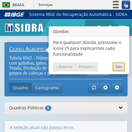
Serviços
BRASIL
Sistema IBGE de Recuperação Automática - SIDRA
Simplifique!
Participe
Togg
Dúvidas
Acesso à informação
navi
Legislação
Para qualquer dúvida, pressione o
ícone (?) para explicarmos cada
Censo Agropecuário
Canais
funcionalidade
Tabela 6942 - Número de estabelecimentos agropecuários
com galinhas, galos, frangos, frangas e pintos, Efetivos,
« Anterior
Próximo »
Fim
Venda, Produção de ovos e Venda de ovos, por tipologia,
grupos de cabeças e grupos de área total (
Vide Notas
)
Quadro
Cartograma
Quadros Públicos
0
A seleção atual não possui erros.