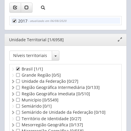
De 50 a menos de 100 ha
De 100 a menos de 200 ha
De 200 a menos de 500 ha
2017
- atualizado em 06/08/2020
De 500 a menos de 1.000 ha
De 1.000 a menos de 2.500 ha
De 2.500 a menos de 10.000 ha
Editor
Unidade Territorial [1/6958]
Expand
De 10.000 ha e mais
janela
Produtor sem área
Toggle Dropdown
Níveis territoriais
Brasil
[1/1]
Grande Região
[0/5]
Unidade da Federação
[0/27]
Região Geográfica Intermediária
[0/133]
Região Geográfica Imediata
[0/510]
Município
[0/5549]
Semiárido
[0/1]
Semiárido de Unidade da Federação
[0/10]
Território de Identidade
[0/27]
Mesorregião Geográfica
[0/137]
Microrregião Geográfica
[0/558]