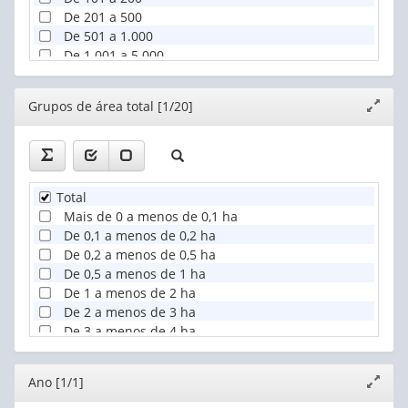
De 201 a 500
De 501 a 1.000
De 1.001 a 5.000
De 5.001 a 10.000
De 10.001 e mais
Editor
Grupos de área total [1/20]
Expand
Sem cabeças de galinhas, galos, frangos, frangas e pint
janela
Total
Mais de 0 a menos de 0,1 ha
De 0,1 a menos de 0,2 ha
De 0,2 a menos de 0,5 ha
De 0,5 a menos de 1 ha
De 1 a menos de 2 ha
De 2 a menos de 3 ha
De 3 a menos de 4 ha
De 4 a menos de 5 ha
De 5 a menos de 10 ha
Editor
Ano [1/1]
Expand
De 10 a menos de 20 ha
janela
De 20 a menos de 50 ha