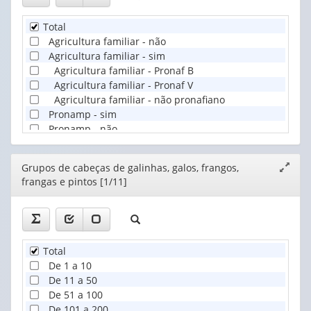
Total
Agricultura familiar - não
Agricultura familiar - sim
Agricultura familiar - Pronaf B
Agricultura familiar - Pronaf V
Agricultura familiar - não pronafiano
Pronamp - sim
Pronamp - não
Editor
Grupos de cabeças de galinhas, galos, frangos,
Expand
frangas e pintos [1/11]
janela
Total
De 1 a 10
De 11 a 50
De 51 a 100
De 101 a 200