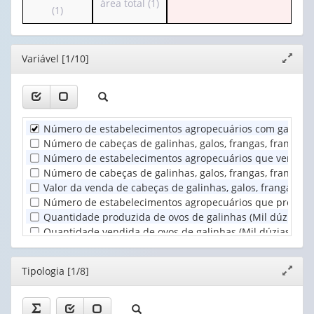
para
área total (1)
o
(1)
apenas
valor):
Ano
o
cabeçalho
1
(1)
cabeçalho
(possui
valor):
Tipologia
(possui
apenas
(1)
Editor
Variável [1/10]
apenas
Expand
1
Grupos
1
janela
valor):
de
valor):
cabeças
Unidade
de
Grupos
Territorial
galinhas,
Número de estabelecimentos agropecuários com galinhas, 
de
(1)
galos,...
área
Número de cabeças de galinhas, galos, frangas, frangos 
(1)
total
Número de estabelecimentos agropecuários que venderam 
(1)
Número de cabeças de galinhas, galos, frangas, frangos 
Valor da venda de cabeças de galinhas, galos, frangas, f
Número de estabelecimentos agropecuários que produzir
Quantidade produzida de ovos de galinhas (Mil dúzias)
:
Quantidade vendida de ovos de galinhas (Mil dúzias)
:
0
Valor da produção dos ovos de galinhas (Mil Reais)
:
0
d
Valor da venda dos ovos de galinhas (Mil Reais)
:
0
d
e
3
Editor
Tipologia [1/8]
Expand
janela