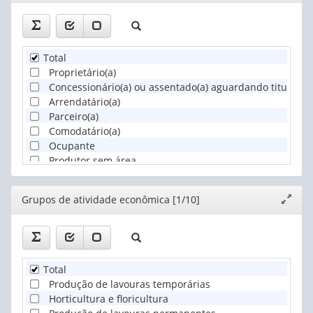
janela
Total
Proprietário(a)
Concessionário(a) ou assentado(a) aguardando titulação 
Arrendatário(a)
Parceiro(a)
Comodatário(a)
Ocupante
Produtor sem área
Editor
Grupos de atividade econômica [1/10]
Expand
janela
Total
Produção de lavouras temporárias
Horticultura e floricultura