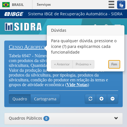
Serviços
BRASIL
Sistema IBGE de Recuperação Automática - SIDRA
Simplifique!
Participe
Togg
Dúvidas
Acesso à informação
navi
Legislação
Para qualquer dúvida, pressione o
ícone (?) para explicarmos cada
Censo Agropecuário
Canais
funcionalidade
Tabela 6947 - Número de estabelecimentos agropecuários
com produtos da silvicultura, Quantidade produzida na
« Anterior
Próximo »
Fim
silvicultura, Quantidade vendida de produtos da silvicultura,
Valor da produção na silvicultura e Valor da venda de
produtos da silvicultura, por tipologia, produtos da
silvicultura, condição do produtor em relação às terras e
grupos de atividade econômica (
Vide Notas
)
Quadro
Cartograma
Quadros Públicos
0