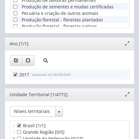
Produção de lavouras permanentes
Produção de sementes e mudas certificadas
Pecuária e criação de outros animais
Produção florestal - florestas plantadas
Produção florestal - florestas nativas
Pesca
Aquicultura
Editor
Ano [1/1]
Expand
janela
2017
- atualizado em 06/08/2020
Editor
Unidade Territorial [1/4772]
Expand
janela
Toggle Dropdown
Níveis territoriais
Brasil
[1/1]
Grande Região
[0/5]
Unidade da Federação
[0/27]