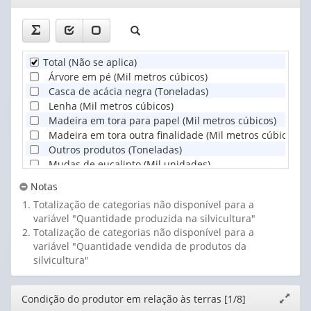
janela
Total (Não se aplica)
Árvore em pé (Mil metros cúbicos)
Casca de acácia negra (Toneladas)
Lenha (Mil metros cúbicos)
Madeira em tora para papel (Mil metros cúbicos)
Madeira em tora outra finalidade (Mil metros cúbicos)
Outros produtos (Toneladas)
Mudas de eucalipto (Mil unidades)
Mudas de pinheiro (Mil unidades)
Notas
Mudas de outras espécies florestais (Mil unidades)
Totalização de categorias não disponível para a
variável "Quantidade produzida na silvicultura"
Totalização de categorias não disponível para a
variável "Quantidade vendida de produtos da
silvicultura"
Editor
Condição do produtor em relação às terras [1/8]
Expand