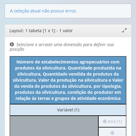
A seleção atual não possui erros.
Editor
Layout: 1 tabela [1 x 1] - 1 valor
Expand
de
janela
layout
Selecione e arraste uma dimensão para definir sua
posição
Número de estabelecimentos agropecuários com
produtos da silvicultura, Quantidade produzida na
silvicultura, Quantidade vendida de produtos da
silvicultura, Valor da produção na silvicultura e Valor
da venda de produtos da silvicultura, por tipologia,
produtos da silvicultura, condição do produtor em
relação às terras e grupos de atividade econômica
No
Variável (1)
cabeçalho:
Irá
Ano (1)
Variável
para
(1)
Irá
o