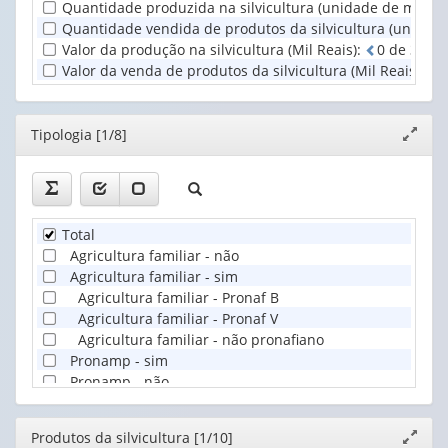
relação
Quantidade produzida na silvicultura (unidade de medida: 
às
Quantidade vendida de produtos da silvicultura (unidade d
te...
Valor da produção na silvicultura (Mil Reais)
:
0
d
e
3
ca
(1)
Valor da venda de produtos da silvicultura (Mil Reais)
:
0
Editor
Tipologia [1/8]
Expand
janela
Total
Agricultura familiar - não
Agricultura familiar - sim
Agricultura familiar - Pronaf B
Agricultura familiar - Pronaf V
Agricultura familiar - não pronafiano
Pronamp - sim
Pronamp - não
Editor
Produtos da silvicultura [1/10]
Expand