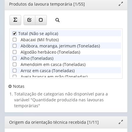
Editor
Produtos da lavoura temporária [1/55]
Expand
janela
Total (Não se aplica)
Abacaxi (Mil frutos)
Abóbora, moranga, jerimum (Toneladas)
Algodão herbáceo (Toneladas)
Alho (Toneladas)
Amendoim em casca (Toneladas)
Arroz em casca (Toneladas)
Aveia branca em grão (Toneladas)
Batata-inglesa (Toneladas)
Notas
Cana-de-açúcar (Toneladas)
Totalização de categorias não disponível para a
Cebola (Toneladas)
variável "Quantidade produzida nas lavouras
Centeio em grão (Toneladas)
temporárias"
Cevada em casca (Toneladas)
Colza (canola) (Toneladas)
Ervilha em grão (Toneladas)
Editor
Origem da orientação técnica recebida [1/11]
Expand
Fava em grão (Toneladas)
janela