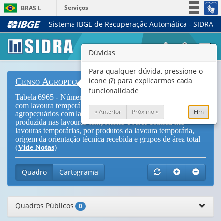
Serviços
BRASIL
Sistema IBGE de Recuperação Automática - SIDRA
Simplifique!
Participe
Togg
Dúvidas
Acesso à informação
navi
Legislação
Para qualquer dúvida, pressione o
ícone (?) para explicarmos cada
Censo Agropecuário
Canais
funcionalidade
Tabela 6965 - Número de estabelecimentos agropecuários
com lavoura temporária, Área total dos estabelecimentos
« Anterior
Próximo »
Fim
agropecuários com lavoura temporária, Quantidade
produzida nas lavouras temporárias e Área colhida nas
lavouras temporárias, por produtos da lavoura temporária,
origem da orientação técnica recebida e grupos de área total
(
Vide Notas
)
Quadro
Cartograma
Quadros Públicos
0