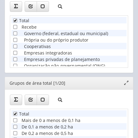
Feijão preto em grão (Toneladas)
Feijão de cor em grão (Toneladas)
Feijão fradinho em grão (Toneladas)
Feijão verde (Toneladas)
Total
Fumo em folha seca (Toneladas)
Recebe
Gergelim (semente) (Toneladas)
Governo (federal, estadual ou municipal)
Girassol (semente) (Toneladas)
Própria ou do próprio produtor
Juta (fibra) (Toneladas)
Cooperativas
Linho (fibra) (Toneladas)
Empresas integradoras
Malva (fibra) (Toneladas)
Empresas privadas de planejamento
Mamona (Toneladas)
Organização não-governamental (ONG)
Mandioca (aipim, macaxeira) (Toneladas)
Sistema S
Melancia (Toneladas)
Outra
Editor
Grupos de área total [1/20]
Expand
Melão (Toneladas)
Não recebe
janela
Milho em grão (Toneladas)
Rami (fibra) (Toneladas)
Soja em grão (Toneladas)
Sorgo em grão (Toneladas)
Total
Sorgo vassoura (Toneladas)
Mais de 0 a menos de 0,1 ha
Tomate rasteiro (industrial) (Toneladas)
De 0,1 a menos de 0,2 ha
Trigo em grão (Toneladas)
De 0,2 a menos de 0,5 ha
Trigo preto em grão (Toneladas)