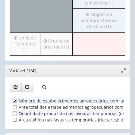
para
temporária (1)
cabeçalho
o
(possui
Irá
Origem da
cabeçalho
apenas
para
orientação técnica
(possui
1
o
recebida (1)
apenas
valor):
cabeçalho
1
Irá
Unidade
(possui
valor):
Ano
Irá
Grupos de
para
Territorial
apenas
(1)
para
área total (1)
o
(1)
1
Produtos
o
cabeçalho
valor):
da
cabeçalho
(possui
lavoura
(possui
apenas
Origem
temporária
Editor
Variável [1/4]
apenas
Expand
1
da
(1)
1
janela
valor):
orientação
valor):
técnica
Unidade
recebida
Grupos
Territorial
(1)
Número de estabelecimentos agropecuários com lavoura
de
(1)
área
Área total dos estabelecimentos agropecuários com lavou
total
Quantidade produzida nas lavouras temporárias (unidade 
(1)
Área colhida nas lavouras temporárias (Hectares)
:
0
d
e