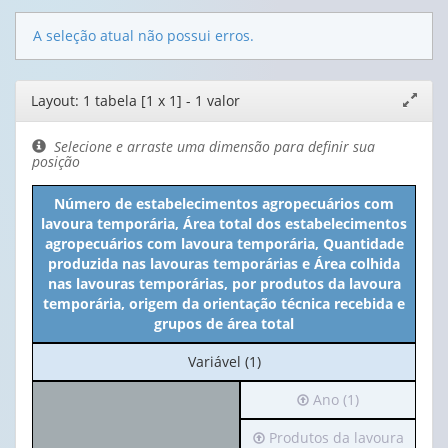
A seleção atual não possui erros.
Editor
Layout: 1 tabela [1 x 1] - 1 valor
Expand
de
janela
layout
Selecione e arraste uma dimensão para definir sua
posição
Número de estabelecimentos agropecuários com
lavoura temporária, Área total dos estabelecimentos
agropecuários com lavoura temporária, Quantidade
produzida nas lavouras temporárias e Área colhida
nas lavouras temporárias, por produtos da lavoura
temporária, origem da orientação técnica recebida e
grupos de área total
No
Variável (1)
cabeçalho:
Irá
Ano (1)
Variável
para
(1)
Irá
Produtos da lavoura
o