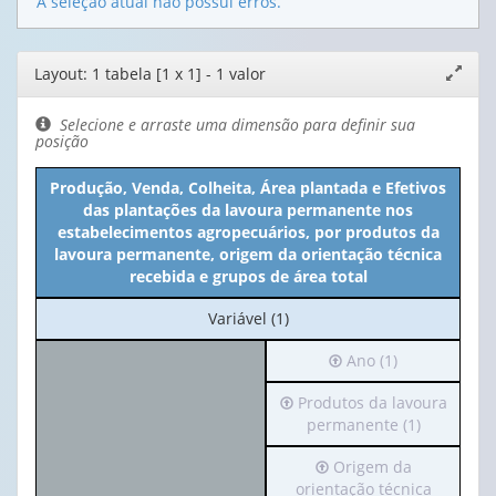
A seleção atual não possui erros.
Editor
Layout: 1 tabela [1 x 1] - 1 valor
Expand
de
janela
layout
Selecione e arraste uma dimensão para definir sua
posição
Produção, Venda, Colheita, Área plantada e Efetivos
das plantações da lavoura permanente nos
estabelecimentos agropecuários, por produtos da
lavoura permanente, origem da orientação técnica
recebida e grupos de área total
No
Variável (1)
cabeçalho:
Irá
Ano (1)
Variável
para
(1)
Irá
Produtos da lavoura
o
para
permanente (1)
cabeçalho
o
(possui
Irá
Origem da
cabeçalho
apenas
para
orientação técnica
(possui
1