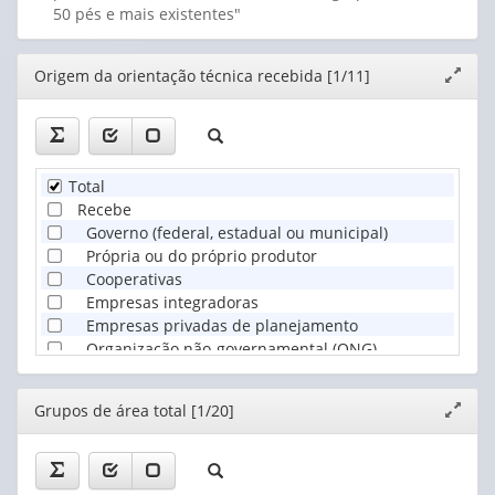
Café arábica em grão (verde) (Toneladas)
50 pés e mais existentes"
Café canephora (robusta, conilon) em grão (verde) (Tone
Caju (castanha) (Toneladas)
Caju (fruto) (Toneladas)
Editor
Origem da orientação técnica recebida [1/11]
Expand
Camu-camu (Toneladas)
janela
Caqui (Toneladas)
Carambola (Toneladas)
Chá-da-Índia (Toneladas)
Total
Coco-da-baía (Mil frutos)
Recebe
Cravo-da-Índia (Toneladas)
Governo (federal, estadual ou municipal)
Dendê (coco) (Toneladas)
Própria ou do próprio produtor
Erva-mate (Toneladas)
Cooperativas
Figo (Toneladas)
Empresas integradoras
Fruta-de-conde (Toneladas)
Empresas privadas de planejamento
Goiaba (Toneladas)
Organização não-governamental (ONG)
Graviola (Mil frutos)
Sistema S
Guaraná (Toneladas)
Outra
Jabuticaba (Toneladas)
Editor
Grupos de área total [1/20]
Expand
Não recebe
Jaca (Mil frutos)
janela
Jambo (Toneladas)
kiwi (Toneladas)
Laranja (Toneladas)