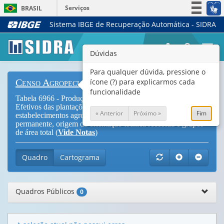
Serviços
BRASIL
Sistema IBGE de Recuperação Automática - SIDRA
Simplifique!
Participe
Togg
Dúvidas
Acesso à informação
navi
Legislação
Para qualquer dúvida, pressione o
ícone (?) para explicarmos cada
Censo Agropecuário
Canais
funcionalidade
Tabela 6966 - Produção, Venda, Colheita, Área plantada e
Efetivos das plantações da lavoura permanente nos
« Anterior
Próximo »
Fim
estabelecimentos agropecuários, por produtos da lavoura
permanente, origem da orientação técnica recebida e grupos
de área total (
Vide Notas
)
Quadro
Cartograma
Quadros Públicos
0