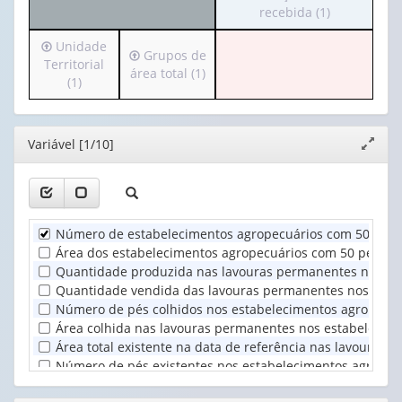
o
recebida (1)
apenas
valor):
cabeçalho
1
Irá
Unidade
(possui
valor):
Ano
Irá
Grupos de
para
Territorial
apenas
(1)
para
área total (1)
o
(1)
1
Produtos
o
cabeçalho
valor):
da
cabeçalho
(possui
lavoura
(possui
apenas
Origem
permanente
Editor
Variável [1/10]
apenas
Expand
1
da
(1)
1
janela
valor):
orientação
valor):
técnica
Unidade
recebida
Grupos
Territorial
(1)
Número de estabelecimentos agropecuários com 50 pés e
de
(1)
área
Área dos estabelecimentos agropecuários com 50 pés e m
total
Quantidade produzida nas lavouras permanentes nos esta
(1)
Quantidade vendida das lavouras permanentes nos estabe
Número de pés colhidos nos estabelecimentos agropecuár
Área colhida nas lavouras permanentes nos estabelecime
Área total existente na data de referência nas lavouras
Número de pés existentes nos estabelecimentos agropecu
Número de estabelecimentos agropecuários com menos d