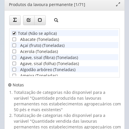
Número de pés existentes nos estabelecimentos agropec
Editor
Produtos da lavoura permanente [1/71]
Expand
janela
Total (Não se aplica)
Abacate (Toneladas)
Açaí (fruto) (Toneladas)
Acerola (Toneladas)
Agave, sisal (fibra) (Toneladas)
Agave, sisal (folha) (Toneladas)
Algodão arbóreo (Toneladas)
Ameixa (Toneladas)
Amora (folha) (Toneladas)
Notas
Amora (fruto) (Toneladas)
Totalização de categorias não disponível para a
Atemoia (Toneladas)
variável "Quantidade produzida nas lavouras
Azeitona (oliveira) (Toneladas)
permanentes nos estabelecimentos agropecuários com
Banana (Toneladas)
50 pés e mais existentes"
Borracha (látex líquido) (Toneladas)
Totalização de categorias não disponível para a
Borracha (látex coagulado) (Toneladas)
variável "Quantidade vendida das lavouras
Cacau (amêndoa) (Toneladas)
permanentes nos estabelecimentos agropecuários com