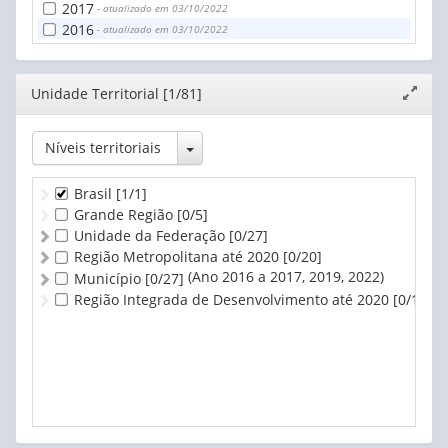
2017
- atualizado em 03/10/2022
2016
- atualizado em 03/10/2022
Editor
Unidade Territorial [1/81]
Expand
janela
Toggle Dropdown
Níveis territoriais
Brasil
[1/1]
Grande Região
[0/5]
Unidade da Federação
[0/27]
Região Metropolitana até 2020
[0/20]
(Ano 2016 a 2017, 2019, 2022)
Município
[0/27]
Região Integrada de Desenvolvimento até 2020
[0/1]