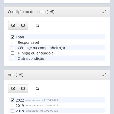
Editor
Condição no domicílio [1/5]
Expand
janela
Total
Responsável
Cônjuge ou companheiro(a)
Filho(a) ou enteado(a)
Outra condição
Editor
Ano [1/5]
Expand
janela
2022
- atualizado em 11/08/2023
2019
- atualizado em 03/10/2022
2018
- atualizado em 03/10/2022