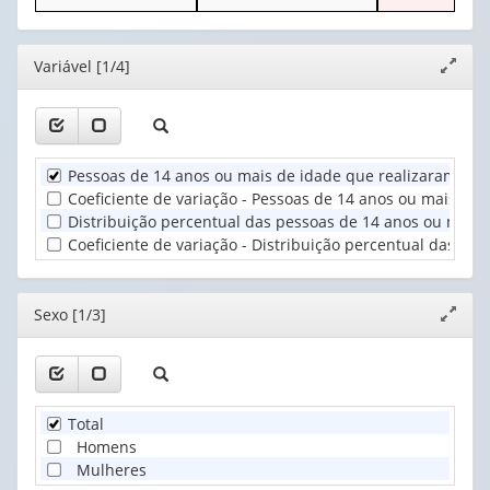
o
o
apenas
cabeçalho
cabeçalho
1
Ano
(possui
(possui
valor):
(1)
Editor
Variável [1/4]
Expand
apenas
apenas
janela
1
1
Sexo
valor):
valor):
(1)
Unidade
Condição
Pessoas de 14 anos ou mais de idade que realizaram afaz
Territorial
no
Coeficiente de variação - Pessoas de 14 anos ou mais de 
(1)
domicílio
Distribuição percentual das pessoas de 14 anos ou mais 
(1)
Coeficiente de variação - Distribuição percentual das pe
Editor
Sexo [1/3]
Expand
janela
Total
Homens
Mulheres