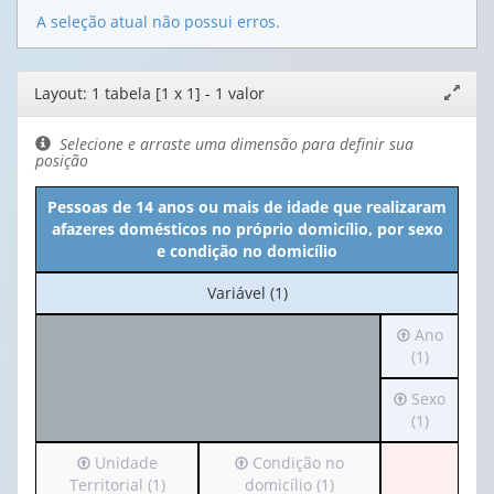
A seleção atual não possui erros.
Editor
Layout: 1 tabela [1 x 1] - 1 valor
Expand
de
janela
layout
Selecione e arraste uma dimensão para definir sua
posição
Pessoas de 14 anos ou mais de idade que realizaram
afazeres domésticos no próprio domicílio, por sexo
e condição no domicílio
No
Variável (1)
cabeçalho:
Irá
Ano
Variável
para
(1)
(1)
o
Irá
Sexo
cabeçalho
para
(1)
(possui
o
apenas
Irá
Irá
Unidade
Condição no
cabeçalho
1
para
para
Territorial (1)
domicílio (1)
(possui
valor):