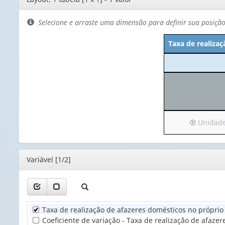
de
layout
Selecione e arraste uma dimensão para definir sua posiçã
Taxa de realizaç
Irá
Unidade 
para
o
cabeçalho
Editor
Variável [1/2]
(possui
apenas
1
valor):
Taxa de realização de afazeres domésticos no próprio 
Unidade
Coeficiente de variação - Taxa de realização de afazer
Territorial