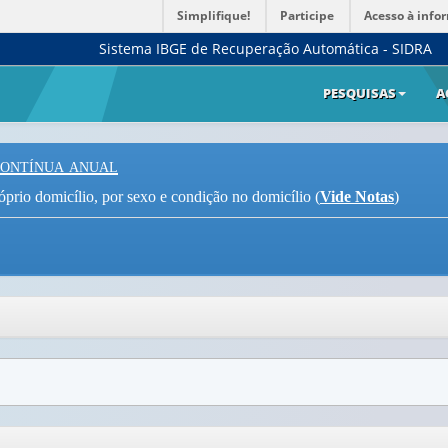
Simplifique!
Participe
Acesso à info
Sistema IBGE de Recuperação Automática - SIDRA
PESQUISAS
A
Contínua anual
óprio domicílio, por sexo e condição no domicílio (
Vide Notas
)