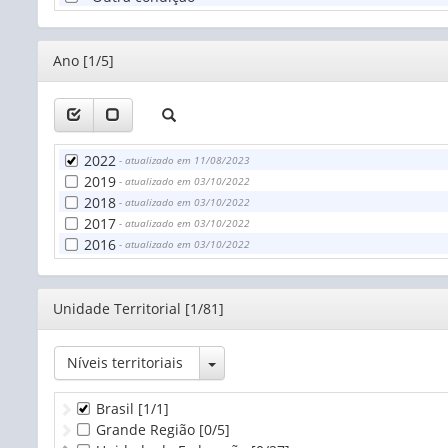
Editor
Ano [1/5]
2022
- atualizado em 11/08/2023
2019
- atualizado em 03/10/2022
2018
- atualizado em 03/10/2022
2017
- atualizado em 03/10/2022
2016
- atualizado em 03/10/2022
Editor
Unidade Territorial [1/81]
Toggle Dropdown
Níveis territoriais
Brasil
[1/1]
Grande Região
[0/5]