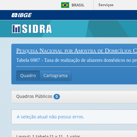
Serviços
BRASIL
Pesquisa Nacional por Amostra de Domicílios 
Tabela 6987 - Taxa de realização de afazeres domésticos no pr
Quadro
Cartograma
Quadros Públicos
0
A seleção atual não possui erros.
Editor
Layout: 1 tabela [1 x 1] - 1 valor