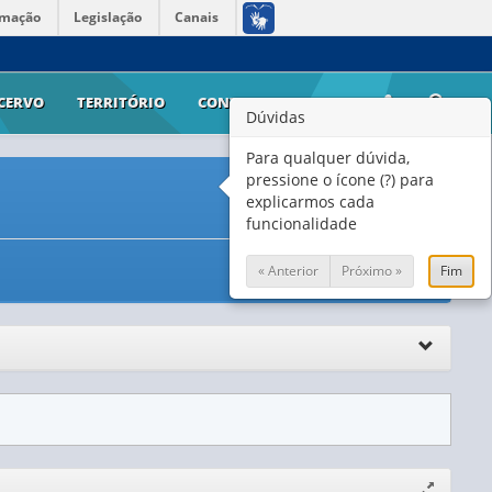
rmação
Legislação
Canais
CERVO
TERRITÓRIO
CONTATO
AJUDA
Dúvidas
Para qualquer dúvida,
pressione o ícone (?) para
explicarmos cada
funcionalidade
« Anterior
Próximo »
Fim
Expandir/