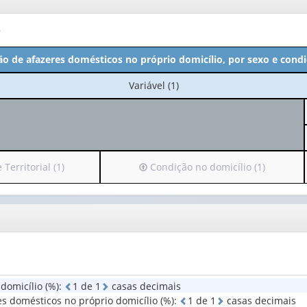
o
ão de afazeres domésticos no próprio domicílio, por sexo e cond
No
Variável (1)
cabeçalho:
Variável
(1)
Irá
Territorial (1)
Condição no domicílio (1)
para
o
cabeçalho
(possui
apenas
1
valor):
domicílio (%)
:
1
d
e
1
casas decimais
Condição
es domésticos no próprio domicílio (%)
:
1
d
e
1
casas decimais
no