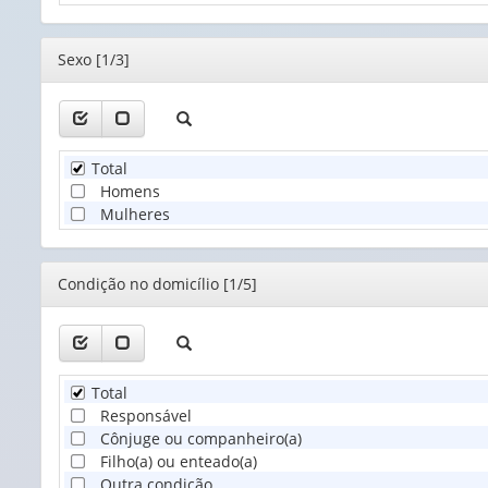
(1)
Editor
Sexo [1/3]
Total
Homens
Mulheres
Editor
Condição no domicílio [1/5]
Total
Responsável
Cônjuge ou companheiro(a)
Filho(a) ou enteado(a)
Outra condição