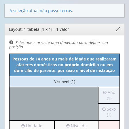
A seleção atual não possui erros.
Editor
Layout: 1 tabela [1 x 1] - 1 valor
Expand
de
janela
layout
Selecione e arraste uma dimensão para definir sua
posição
Pessoas de 14 anos ou mais de idade que realizaram
afazeres domésticos no próprio domicílio ou em
domicílio de parente, por sexo e nível de instrução
No
Variável (1)
cabeçalho:
Irá
Ano
Variável
para
(1)
(1)
o
Irá
Sexo
cabeçalho
para
(1)
(possui
o
apenas
Irá
Irá
Unidade
Nível de
cabeçalho
1