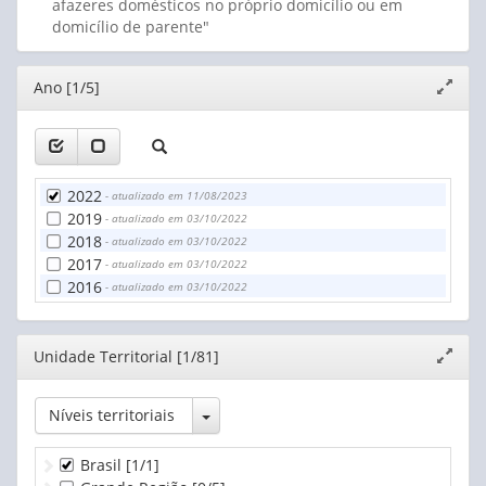
afazeres domésticos no próprio domicílio ou em
domicílio de parente"
Editor
Ano [1/5]
Expand
janela
2022
- atualizado em 11/08/2023
2019
- atualizado em 03/10/2022
2018
- atualizado em 03/10/2022
2017
- atualizado em 03/10/2022
2016
- atualizado em 03/10/2022
Editor
Unidade Territorial [1/81]
Expand
janela
Toggle Dropdown
Níveis territoriais
Brasil
[1/1]