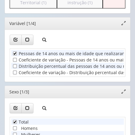
para
para
Territorial (1)
instrução (1)
(possui
valor):
o
o
apenas
cabeçalho
cabeçalho
1
Ano
(possui
(possui
valor):
(1)
Editor
Variável [1/4]
Expand
apenas
apenas
janela
1
1
Sexo
valor):
valor):
(1)
Unidade
Nível
Pessoas de 14 anos ou mais de idade que realizaram afaz
Territorial
de
Coeficiente de variação - Pessoas de 14 anos ou mais de 
(1)
instrução
Distribuição percentual das pessoas de 14 anos ou mais 
(1)
Coeficiente de variação - Distribuição percentual das pe
Editor
Sexo [1/3]
Expand
janela
Total
Homens
Mulheres