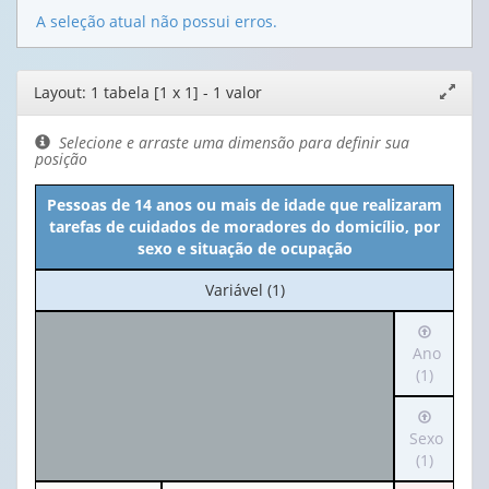
A seleção atual não possui erros.
Editor
Layout: 1 tabela [1 x 1] - 1 valor
Expand
de
janela
layout
Selecione e arraste uma dimensão para definir sua
posição
Pessoas de 14 anos ou mais de idade que realizaram
tarefas de cuidados de moradores do domicílio, por
sexo e situação de ocupação
No
Variável (1)
cabeçalho:
Irá
Variável
para
Ano
(1)
o
(1)
cabeçalh
Irá
(possui
para
Sexo
apenas
o
(1)
1
cabeçalh
valor):