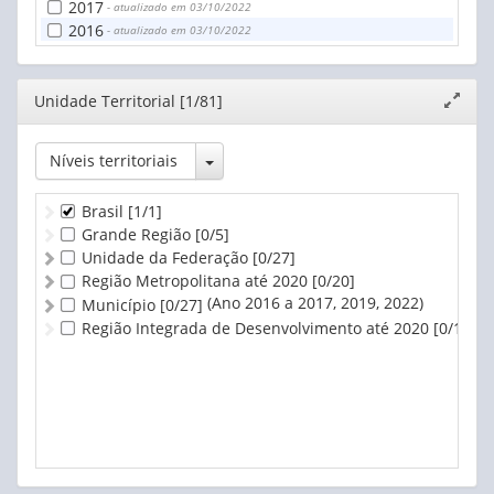
2017
- atualizado em 03/10/2022
2016
- atualizado em 03/10/2022
Editor
Unidade Territorial [1/81]
Expand
janela
Toggle Dropdown
Níveis territoriais
Brasil
[1/1]
Grande Região
[0/5]
Unidade da Federação
[0/27]
Região Metropolitana até 2020
[0/20]
(Ano 2016 a 2017, 2019, 2022)
Município
[0/27]
Região Integrada de Desenvolvimento até 2020
[0/1]