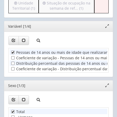
Irá
Irá
Unidade
Situação de ocupação na
(possui
para
para
Territorial (1)
semana de ref... (1)
apenas
Ano
o
o
1
(1)
cabeçalho
cabeçalho
valor):
(possui
(possui
Editor
Variável [1/4]
Expand
apenas
apenas
Sexo
janela
1
1
(1)
valor):
valor):
Unidade
Situação
Pessoas de 14 anos ou mais de idade que realizaram tare
Territorial
de
Coeficiente de variação - Pessoas de 14 anos ou mais de
(1)
ocupação
Distribuição percentual das pessoas de 14 anos ou mais 
na
Coeficiente de variação - Distribuição percentual das pe
semana
de
ref...
Editor
Sexo [1/3]
Expand
(1)
janela
Total