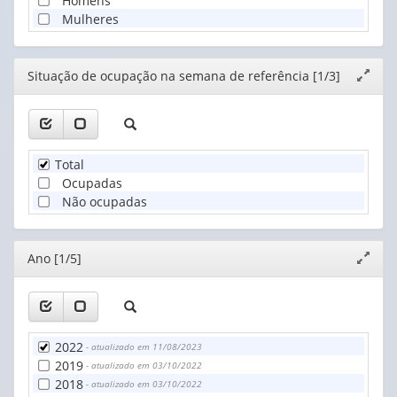
Homens
Mulheres
Editor
Situação de ocupação na semana de referência [1/3]
Expand
janela
Total
Ocupadas
Não ocupadas
Editor
Ano [1/5]
Expand
janela
2022
- atualizado em 11/08/2023
2019
- atualizado em 03/10/2022
2018
- atualizado em 03/10/2022